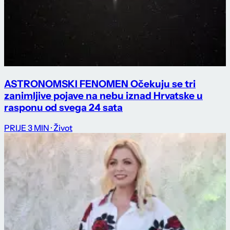
ASTRONOMSKI FENOMEN Očekuju se tri
zanimljive pojave na nebu iznad Hrvatske u
rasponu od svega 24 sata
PRIJE 3 MIN
· Život