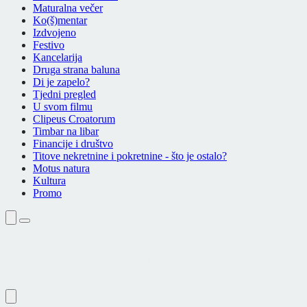
Maturalna večer
Ko(š)mentar
Izdvojeno
Festivo
Kancelarija
Druga strana baluna
Di je zapelo?
Tjedni pregled
U svom filmu
Clipeus Croatorum
Timbar na libar
Financije i društvo
Titove nekretnine i pokretnine - što je ostalo?
Motus natura
Kultura
Promo