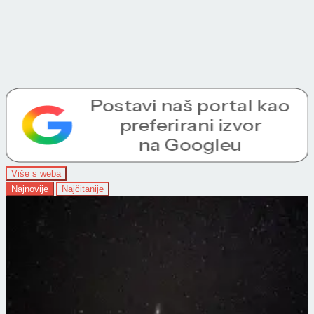
Više s weba
Najnovije
Najčitanije