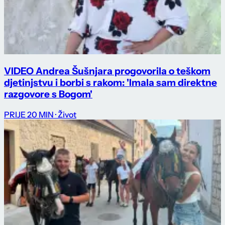
VIDEO Andrea Šušnjara progovorila o teškom
djetinjstvu i borbi s rakom: 'Imala sam direktne
razgovore s Bogom'
PRIJE 20 MIN
· Život