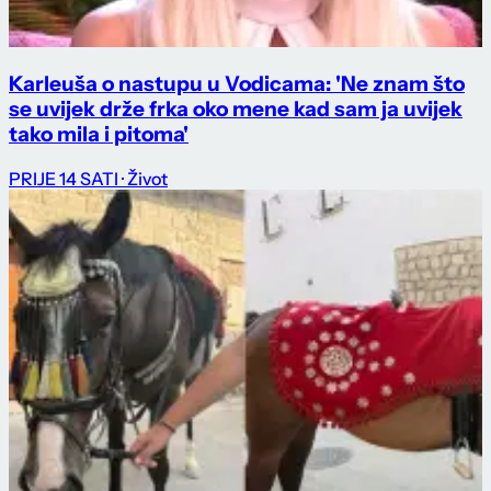
Karleuša o nastupu u Vodicama: 'Ne znam što
se uvijek drže frka oko mene kad sam ja uvijek
tako mila i pitoma'
PRIJE 14 SATI
· Život