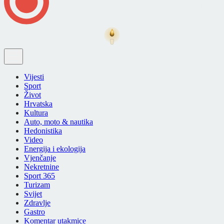
Vijesti
Sport
Život
Hrvatska
Kultura
Auto, moto & nautika
Hedonistika
Video
Energija i ekologija
Vjenčanje
Nekretnine
Sport 365
Turizam
Svijet
Zdravlje
Gastro
Komentar utakmice