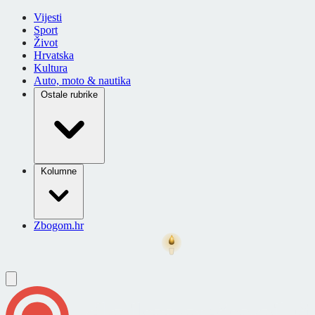
Vijesti
Sport
Život
Hrvatska
Kultura
Auto, moto & nautika
Ostale rubrike
Kolumne
Zbogom.hr