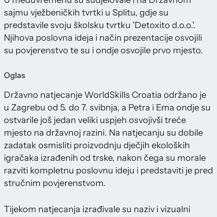
U međuvremenu su sudjelovale i na Državnom
sajmu vježbeničkih tvrtki u Splitu, gdje su
predstavile svoju školsku tvrtku 'Detoxito d.o.o.'.
Njihova poslovna ideja i način prezentacije osvojili
su povjerenstvo te su i ondje osvojile prvo mjesto.
Oglas
Državno natjecanje WorldSkills Croatia održano je
u Zagrebu od 5. do 7. svibnja, a Petra i Ema ondje su
ostvarile još jedan veliki uspjeh osvojivši treće
mjesto na državnoj razini. Na natjecanju su dobile
zadatak osmisliti proizvodnju dječjih ekoloških
igračaka izrađenih od trske, nakon čega su morale
razviti kompletnu poslovnu ideju i predstaviti je pred
stručnim povjerenstvom.
Tijekom natjecanja izrađivale su naziv i vizualni