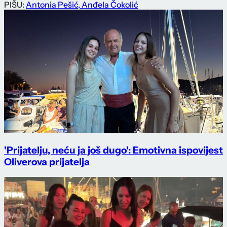
PIŠU:
Antonia Pešić
,
Anđela Čokolić
'Prijatelju, neću ja još dugo': Emotivna ispovijest
Oliverova prijatelja