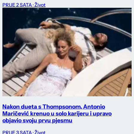
PRIJE 2 SATA
· Život
Nakon dueta s Thompsonom, Antonio
Maričević krenuo u solo karijeru i upravo
objavio svoju prvu pjesmu
PRIJE 3 SATA
· Život