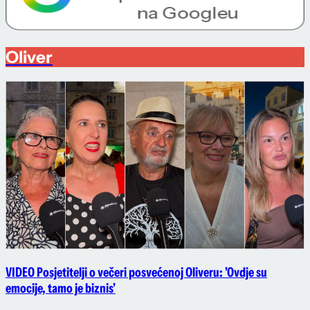
Oliver
VIDEO Posjetitelji o večeri posvećenoj Oliveru: 'Ovdje su
emocije, tamo je biznis'