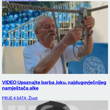
VIDEO Upoznajte barba Joku, najdugovječnijeg
namještača alke
PRIJE 4 SATA
· Život