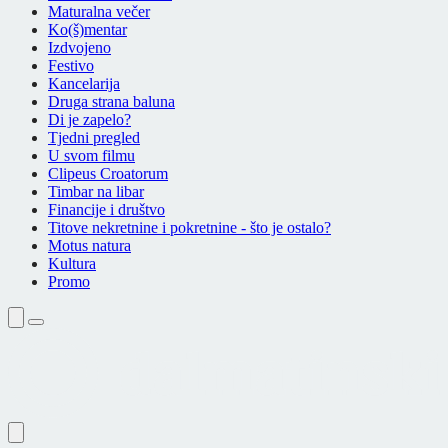
Maturalna večer
Ko(š)mentar
Izdvojeno
Festivo
Kancelarija
Druga strana baluna
Di je zapelo?
Tjedni pregled
U svom filmu
Clipeus Croatorum
Timbar na libar
Financije i društvo
Titove nekretnine i pokretnine - što je ostalo?
Motus natura
Kultura
Promo