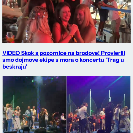
VIDEO Skok s pozornice na brodove! Provjerili
smo dojmove ekipe s mora o koncertu 'Trag u
beskraju'