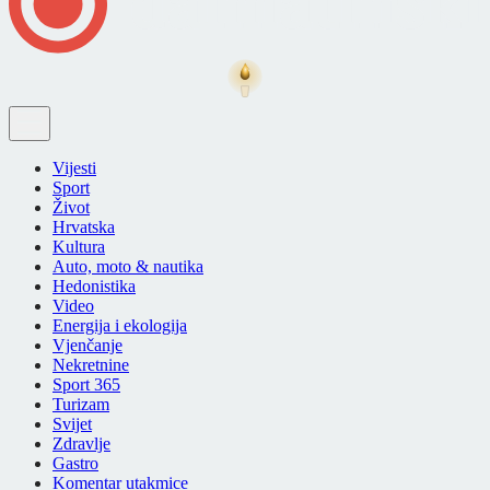
Vijesti
Sport
Život
Hrvatska
Kultura
Auto, moto & nautika
Hedonistika
Video
Energija i ekologija
Vjenčanje
Nekretnine
Sport 365
Turizam
Svijet
Zdravlje
Gastro
Komentar utakmice