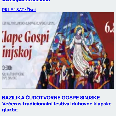
PRIJE 1 SAT
· Život
BAZILIKA ČUDOTVORNE GOSPE SINJSKE
Večeras tradicionalni festival duhovne klapske
glazbe