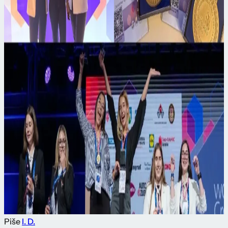
Piše
I. D.