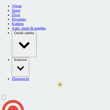
Vijesti
Sport
Život
Hrvatska
Kultura
Auto, moto & nautika
Ostale rubrike
Kolumne
Zbogom.hr