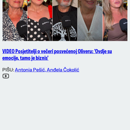
VIDEO Posjetitelji o večeri posvećenoj Oliveru: 'Ovdje su
emocije, tamo je biznis'
PIŠU:
Antonia Pešić
,
Anđela Čokolić