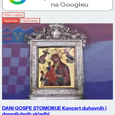
Više s weba
Najnovije
Najčitanije
DANI GOSPE STOMORIJE Koncert duhovnih i
domoljubnih skladbi