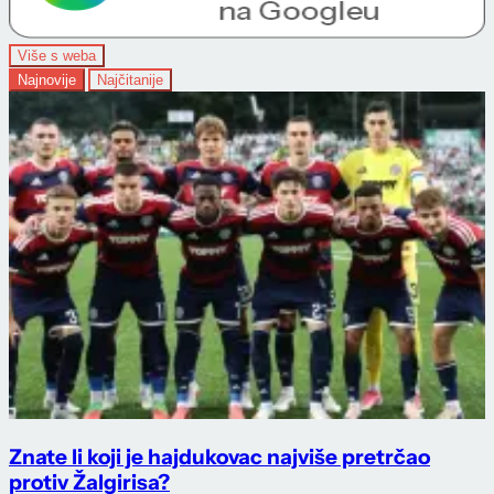
Više s weba
Najnovije
Najčitanije
Znate li koji je hajdukovac najviše pretrčao
protiv Žalgirisa?