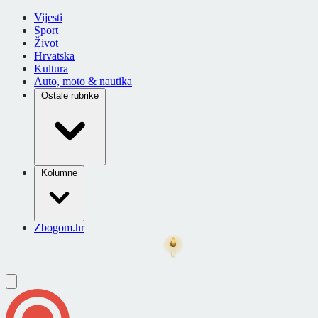
Vijesti
Sport
Život
Hrvatska
Kultura
Auto, moto & nautika
Ostale rubrike
Kolumne
Zbogom.hr