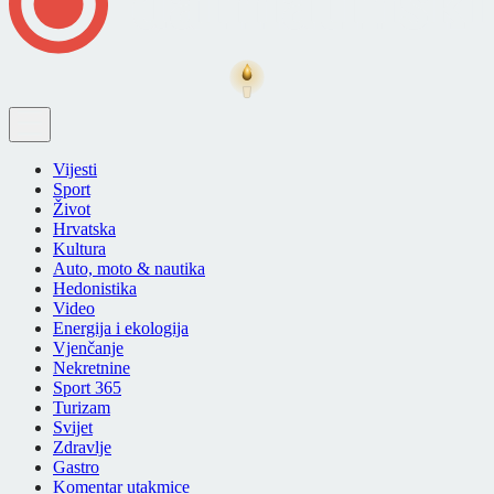
Vijesti
Sport
Život
Hrvatska
Kultura
Auto, moto & nautika
Hedonistika
Video
Energija i ekologija
Vjenčanje
Nekretnine
Sport 365
Turizam
Svijet
Zdravlje
Gastro
Komentar utakmice