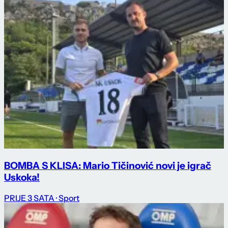
BOMBA S KLISA: Mario Tičinović novi je igrač
Uskoka!
PRIJE 3 SATA
· Sport