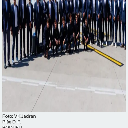
Foto: VK Jadran
Piše
D. F.
PODIJELI