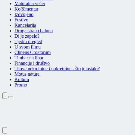
Maturalna večer
Ko(š)mentar
Izdvojeno
Festivo
Kancelarija
Druga strana baluna
Di je zapelo?
Tjedni pregled
U svom filmu
Clipeus Croatorum
Timbar na libar
Financije i društvo
Titove nekretnine i pokretnine - što je ostalo?
Motus natura
Kultura
Promo