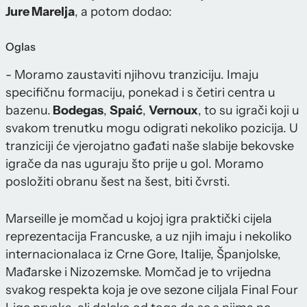
Jure Marelja
, a potom dodao:
Oglas
- Moramo zaustaviti njihovu tranziciju. Imaju
specifičnu formaciju, ponekad i s četiri centra u
bazenu.
Bodegas
,
Spaić
,
Vernoux
, to su igrači koji u
svakom trenutku mogu odigrati nekoliko pozicija. U
tranziciji će vjerojatno gađati naše slabije bekovske
igrače da nas uguraju što prije u gol. Moramo
posložiti obranu šest na šest, biti čvrsti.
Marseille je momčad u kojoj igra praktički cijela
reprezentacija Francuske, a uz njih imaju i nekoliko
internacionalaca iz Crne Gore, Italije, Španjolske,
Mađarske i Nizozemske. Momčad je to vrijedna
svakog respekta koja je ove sezone ciljala Final Four