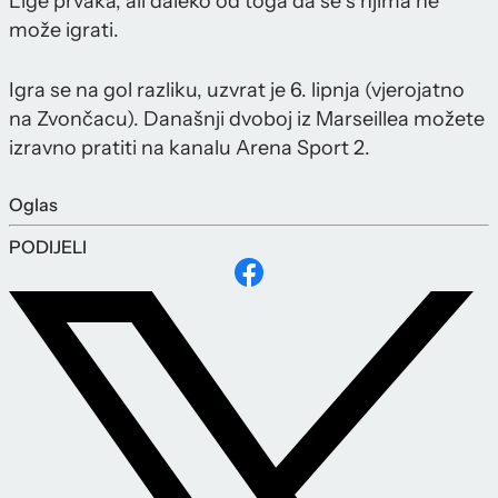
Lige prvaka, ali daleko od toga da se s njima ne
može igrati.
Igra se na gol razliku, uzvrat je 6. lipnja (vjerojatno
na Zvončacu). Današnji dvoboj iz Marseillea možete
izravno pratiti na kanalu Arena Sport 2.
Oglas
PODIJELI