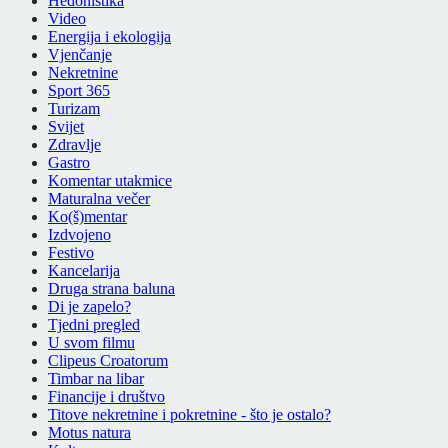
Hedonistika
Video
Energija i ekologija
Vjenčanje
Nekretnine
Sport 365
Turizam
Svijet
Zdravlje
Gastro
Komentar utakmice
Maturalna večer
Ko(š)mentar
Izdvojeno
Festivo
Kancelarija
Druga strana baluna
Di je zapelo?
Tjedni pregled
U svom filmu
Clipeus Croatorum
Timbar na libar
Financije i društvo
Titove nekretnine i pokretnine - što je ostalo?
Motus natura