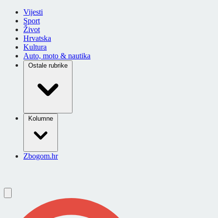
Vijesti
Sport
Život
Hrvatska
Kultura
Auto, moto & nautika
Ostale rubrike
Kolumne
Zbogom.hr