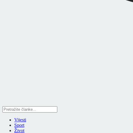
Vijesti
Sport
Život