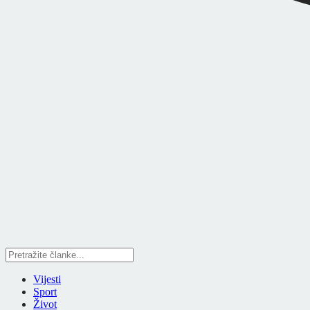
Vijesti
Sport
Život