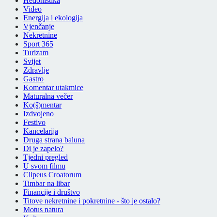
Hedonistika
Video
Energija i ekologija
Vjenčanje
Nekretnine
Sport 365
Turizam
Svijet
Zdravlje
Gastro
Komentar utakmice
Maturalna večer
Ko(š)mentar
Izdvojeno
Festivo
Kancelarija
Druga strana baluna
Di je zapelo?
Tjedni pregled
U svom filmu
Clipeus Croatorum
Timbar na libar
Financije i društvo
Titove nekretnine i pokretnine - što je ostalo?
Motus natura