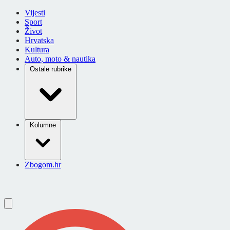
Vijesti
Sport
Život
Hrvatska
Kultura
Auto, moto & nautika
Ostale rubrike
Kolumne
Zbogom.hr