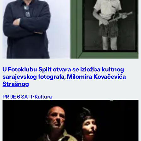
U Fotoklubu Split otvara se izložba kultnog
sarajevskog fotografa, Milomira Kovačevića
Strašnog
PRIJE 6 SATI
· Kultura