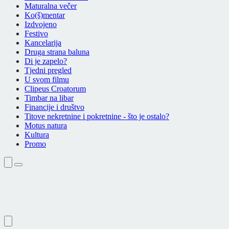
Maturalna večer
Ko(š)mentar
Izdvojeno
Festivo
Kancelarija
Druga strana baluna
Di je zapelo?
Tjedni pregled
U svom filmu
Clipeus Croatorum
Timbar na libar
Financije i društvo
Titove nekretnine i pokretnine - što je ostalo?
Motus natura
Kultura
Promo