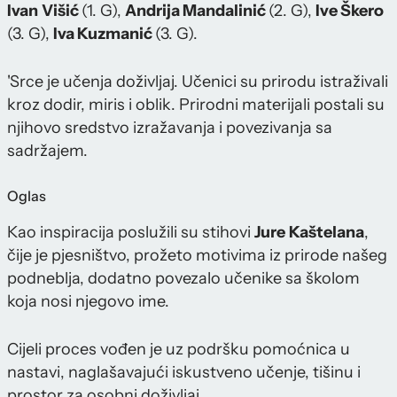
Ivan
Višić
(1. G),
Andrija Mandalinić
(2. G),
Ive Škero
(3. G),
Iva Kuzmanić
(3. G).
'Srce je učenja doživljaj. Učenici su prirodu istraživali
kroz dodir, miris i oblik. Prirodni materijali postali su
njihovo sredstvo izražavanja i povezivanja sa
sadržajem.
Oglas
Kao inspiracija poslužili su stihovi
Jure
Kaštelana
,
čije je pjesništvo, prožeto motivima iz prirode našeg
podneblja, dodatno povezalo učenike sa školom
koja nosi njegovo ime.
Cijeli proces vođen je uz podršku pomoćnica u
nastavi, naglašavajući iskustveno učenje, tišinu i
prostor za osobni doživljaj.