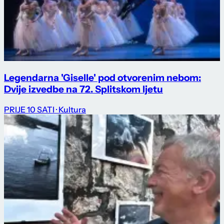
Legendarna 'Giselle' pod otvorenim nebom:
Dvije izvedbe na 72. Splitskom ljetu
PRIJE 10 SATI
· Kultura