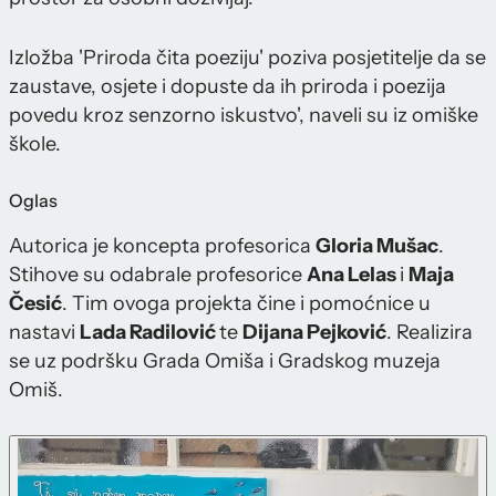
Izložba 'Priroda čita poeziju' poziva posjetitelje da se
zaustave, osjete i dopuste da ih priroda i poezija
povedu kroz senzorno iskustvo', naveli su iz omiške
škole.
Oglas
Autorica je koncepta profesorica
Gloria Mušac
.
Stihove su odabrale profesorice
Ana Lelas
i
Maja
Česić
. Tim ovoga projekta čine i pomoćnice u
nastavi
Lada Radilović
te
Dijana Pejković
. Realizira
se uz podršku Grada Omiša i Gradskog muzeja
Omiš.