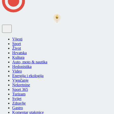
Vijesti
Sport
Život
Hrvatska
Kultura
Auto, moto & nautika
Hedonistika
Video
Energija i ekologija
Vjenčanje
Nekretnine
Sport 365
Turizam
Svijet
Zdravlje
Gastro
Komentar utakmice