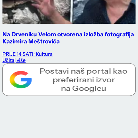
Na Drveniku Velom otvorena izložba fotografija
Kazimira Meštrovića
PRIJE 14 SATI
· Kultura
Učitaj više