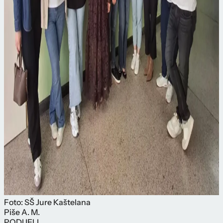
Foto: SŠ Jure Kaštelana
Piše
A. M.
PODIJELI