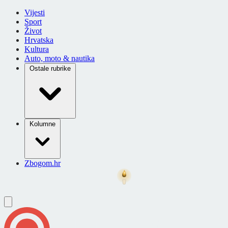
Vijesti
Sport
Život
Hrvatska
Kultura
Auto, moto & nautika
Ostale rubrike
Kolumne
Zbogom.hr