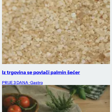
Iz trgovina se povlači palmin šećer
PRIJE 3 DANA
· Gastro