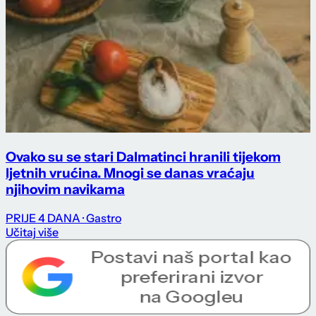
Ovako su se stari Dalmatinci hranili tijekom
ljetnih vrućina. Mnogi se danas vraćaju
njihovim navikama
PRIJE 4 DANA
· Gastro
Učitaj više