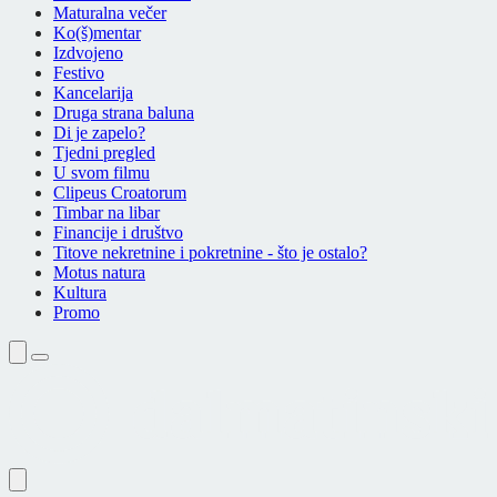
Maturalna večer
Ko(š)mentar
Izdvojeno
Festivo
Kancelarija
Druga strana baluna
Di je zapelo?
Tjedni pregled
U svom filmu
Clipeus Croatorum
Timbar na libar
Financije i društvo
Titove nekretnine i pokretnine - što je ostalo?
Motus natura
Kultura
Promo