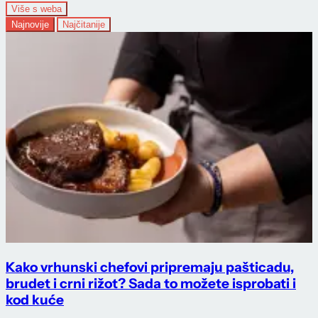
Više s weba
Najnovije
Najčitanije
Kako vrhunski chefovi pripremaju pašticadu,
brudet i crni rižot? Sada to možete isprobati i
kod kuće