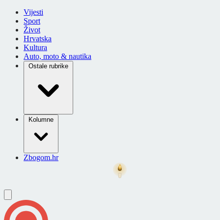
Vijesti
Sport
Život
Hrvatska
Kultura
Auto, moto & nautika
Ostale rubrike
Kolumne
Zbogom.hr