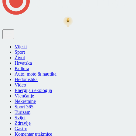
Vijesti
Sport
Život
Hrvatska
Kultura
Auto, moto & nautika
Hedonistika
Video
Energija i ekologija
Vjenčanje
Nekretnine
Sport 365
Turizam
Svijet
Zdravlje
Gastro
Komentar utakmice