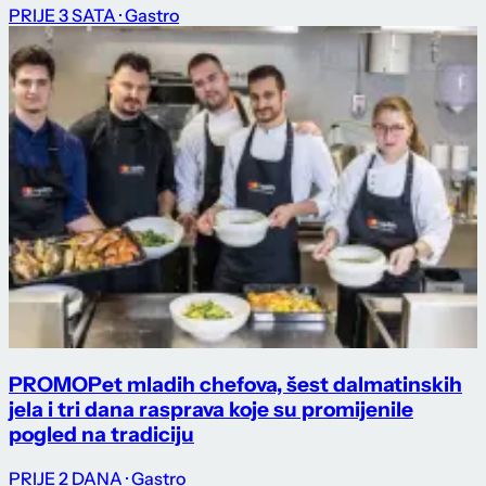
PRIJE 3 SATA
· Gastro
PROMO
Pet mladih chefova, šest dalmatinskih
jela i tri dana rasprava koje su promijenile
pogled na tradiciju
PRIJE 2 DANA
· Gastro