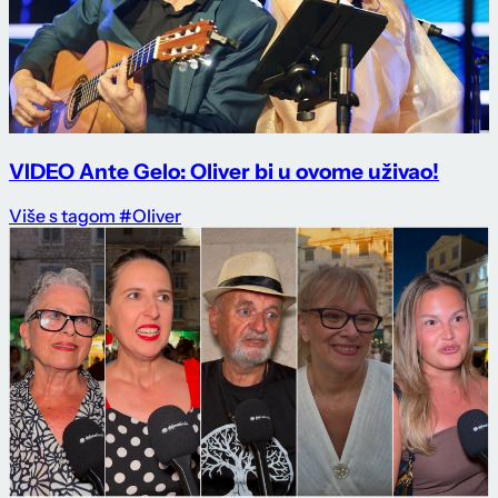
VIDEO Ante Gelo: Oliver bi u ovome uživao!
Više s tagom #Oliver