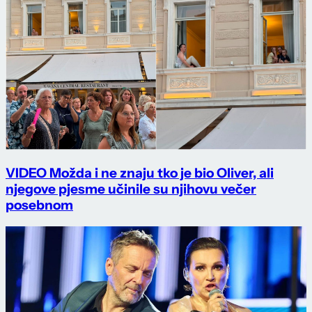
VIDEO Možda i ne znaju tko je bio Oliver, ali
njegove pjesme učinile su njihovu večer
posebnom