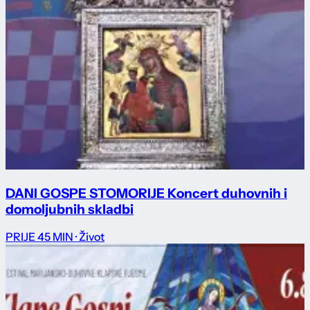
DANI GOSPE STOMORIJE Koncert duhovnih i
domoljubnih skladbi
PRIJE 45 MIN
· Život