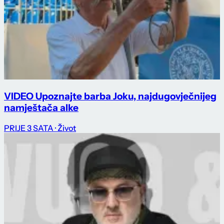
VIDEO Upoznajte barba Joku, najdugovječnijeg
namještača alke
PRIJE 3 SATA
· Život