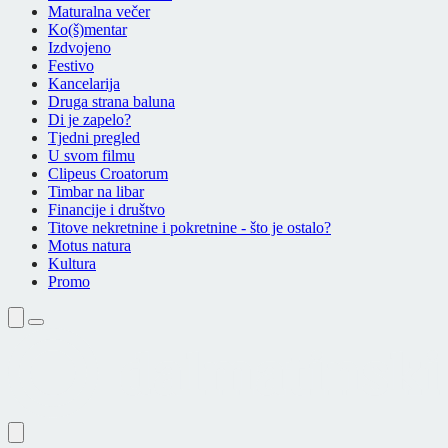
Maturalna večer
Ko(š)mentar
Izdvojeno
Festivo
Kancelarija
Druga strana baluna
Di je zapelo?
Tjedni pregled
U svom filmu
Clipeus Croatorum
Timbar na libar
Financije i društvo
Titove nekretnine i pokretnine - što je ostalo?
Motus natura
Kultura
Promo