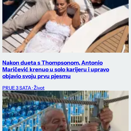
Nakon dueta s Thompsonom, Antonio
Maričević krenuo u solo karijeru i upravo
objavio svoju prvu pjesmu
PRIJE 3 SATA
· Život