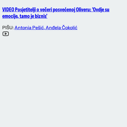
VIDEO Posjetitelji o večeri posvećenoj Oliveru: 'Ovdje su
emocije, tamo je biznis'
PIŠU:
Antonia Pešić
,
Anđela Čokolić