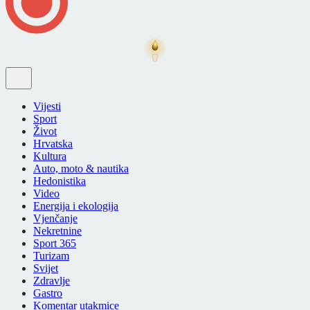
Vijesti
Sport
Život
Hrvatska
Kultura
Auto, moto & nautika
Hedonistika
Video
Energija i ekologija
Vjenčanje
Nekretnine
Sport 365
Turizam
Svijet
Zdravlje
Gastro
Komentar utakmice