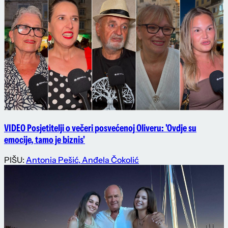
VIDEO Posjetitelji o večeri posvećenoj Oliveru: 'Ovdje su
emocije, tamo je biznis'
PIŠU:
Antonia Pešić
,
Anđela Čokolić