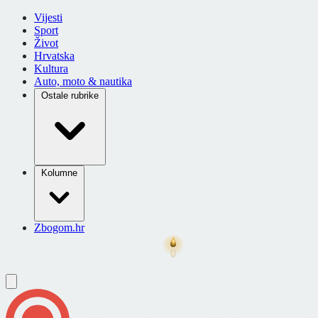
Vijesti
Sport
Život
Hrvatska
Kultura
Auto, moto & nautika
Ostale rubrike
Kolumne
Zbogom.hr