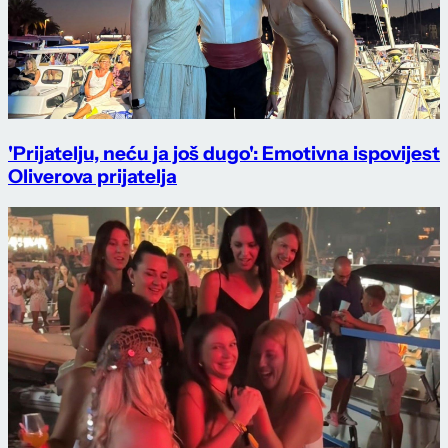
'Prijatelju, neću ja još dugo': Emotivna ispovijest
Oliverova prijatelja