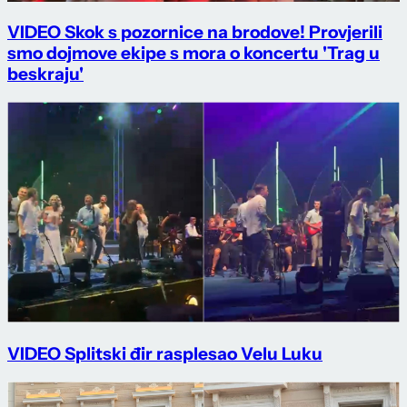
VIDEO Skok s pozornice na brodove! Provjerili
smo dojmove ekipe s mora o koncertu 'Trag u
beskraju'
VIDEO Splitski đir rasplesao Velu Luku