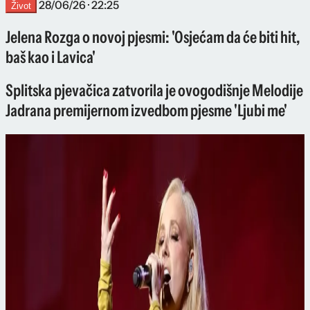
28/06/26 · 22:25
Život
Jelena Rozga o novoj pjesmi: 'Osjećam da će biti hit,
baš kao i Lavica'
Splitska pjevačica zatvorila je ovogodišnje Melodije
Jadrana premijernom izvedbom pjesme 'Ljubi me'