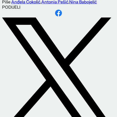
Piše
Anđela Čokolić
,
Antonia Pešić
,
Nina Babojelić
PODIJELI