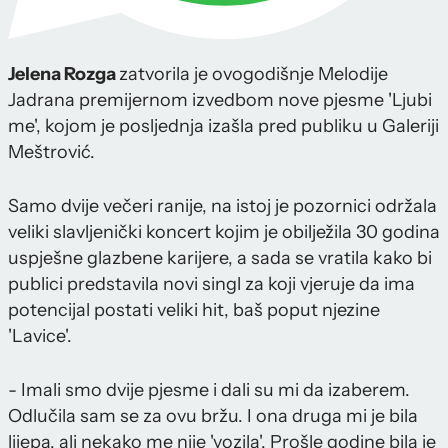
Jelena Rozga
zatvorila je ovogodišnje Melodije
Jadrana premijernom izvedbom nove pjesme 'Ljubi
me', kojom je posljednja izašla pred publiku u Galeriji
Meštrović.
Samo dvije večeri ranije, na istoj je pozornici održala
veliki slavljenički koncert kojim je obilježila 30 godina
uspješne glazbene karijere, a sada se vratila kako bi
publici predstavila novi singl za koji vjeruje da ima
potencijal postati veliki hit, baš poput njezine
'Lavice'.
- Imali smo dvije pjesme i dali su mi da izaberem.
Odlučila sam se za ovu bržu. I ona druga mi je bila
lijepa, ali nekako me nije 'vozila'. Prošle godine bila je