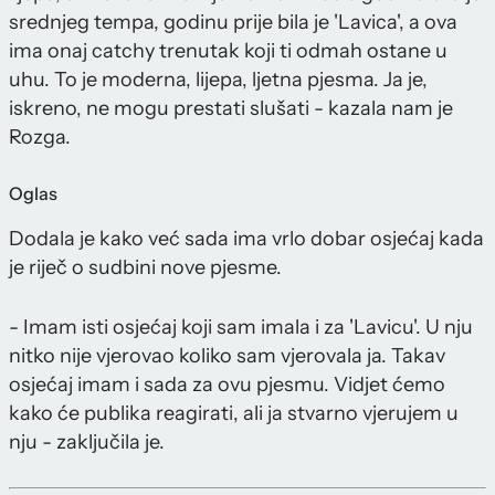
srednjeg tempa, godinu prije bila je 'Lavica', a ova
ima onaj catchy trenutak koji ti odmah ostane u
uhu. To je moderna, lijepa, ljetna pjesma. Ja je,
iskreno, ne mogu prestati slušati - kazala nam je
Rozga.
Oglas
Dodala je kako već sada ima vrlo dobar osjećaj kada
je riječ o sudbini nove pjesme.
- Imam isti osjećaj koji sam imala i za 'Lavicu'. U nju
nitko nije vjerovao koliko sam vjerovala ja. Takav
osjećaj imam i sada za ovu pjesmu. Vidjet ćemo
kako će publika reagirati, ali ja stvarno vjerujem u
nju - zaključila je.