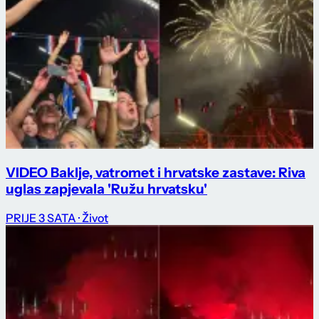
VIDEO Baklje, vatromet i hrvatske zastave: Riva
uglas zapjevala 'Ružu hrvatsku'
PRIJE 3 SATA
· Život