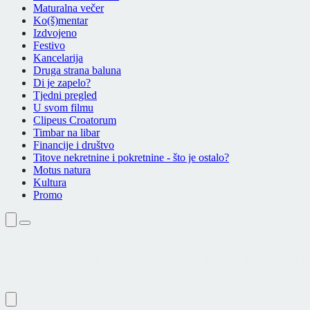
Maturalna večer
Ko(š)mentar
Izdvojeno
Festivo
Kancelarija
Druga strana baluna
Di je zapelo?
Tjedni pregled
U svom filmu
Clipeus Croatorum
Timbar na libar
Financije i društvo
Titove nekretnine i pokretnine - što je ostalo?
Motus natura
Kultura
Promo