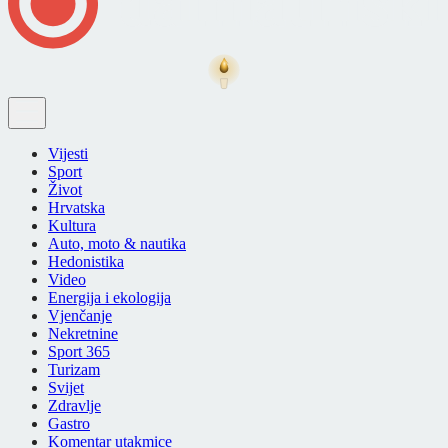
Vijesti
Sport
Život
Hrvatska
Kultura
Auto, moto & nautika
Hedonistika
Video
Energija i ekologija
Vjenčanje
Nekretnine
Sport 365
Turizam
Svijet
Zdravlje
Gastro
Komentar utakmice