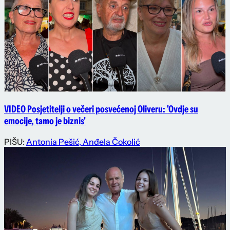
VIDEO Posjetitelji o večeri posvećenoj Oliveru: 'Ovdje su
emocije, tamo je biznis'
PIŠU:
Antonia Pešić
,
Anđela Čokolić