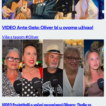
VIDEO Ante Gelo: Oliver bi u ovome uživao!
Više s tagom #Oliver
VIDEO Posjetitelji o večeri posvećenoj Oliveru: 'Ovdje su