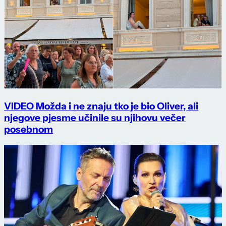
VIDEO Možda i ne znaju tko je bio Oliver, ali
njegove pjesme učinile su njihovu večer
posebnom