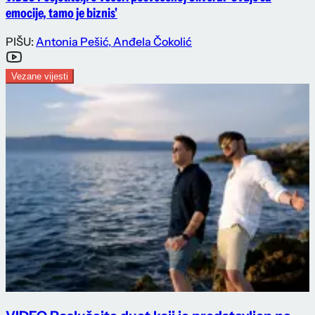
emocije, tamo je biznis'
PIŠU:
Antonia Pešić
,
Anđela Čokolić
Vezane vijesti