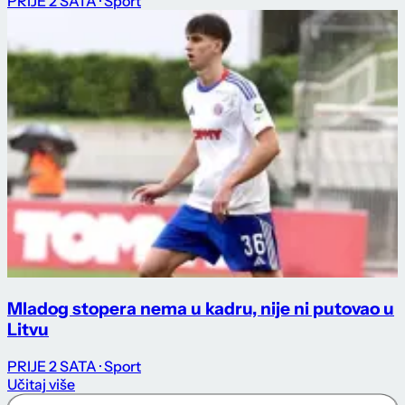
PRIJE 2 SATA
· Sport
Mladog stopera nema u kadru, nije ni putovao u
Litvu
PRIJE 2 SATA
· Sport
Učitaj više