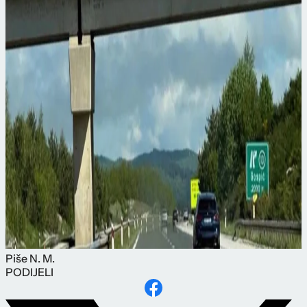
Piše
N. M.
PODIJELI