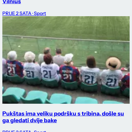
Vilnius
PRIJE 2 SATA
· Sport
Pukštas ima veliku podršku s tribina, došle su
ga gledati dvije bake