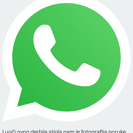
I uoči ovog derbija stigla nam je fotografija poruke