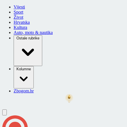
Vijesti
Sport
Život
Hrvatska
Kultura
Auto, moto & nautika
Ostale rubrike
Kolumne
Zbogom.hr