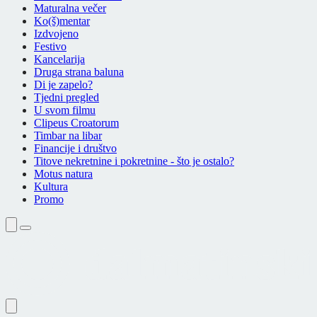
Maturalna večer
Ko(š)mentar
Izdvojeno
Festivo
Kancelarija
Druga strana baluna
Di je zapelo?
Tjedni pregled
U svom filmu
Clipeus Croatorum
Timbar na libar
Financije i društvo
Titove nekretnine i pokretnine - što je ostalo?
Motus natura
Kultura
Promo