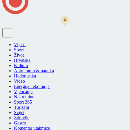
Vijesti
Sport
Život
Hrvatska
Kultura
Auto, moto & nautika
Hedonistika
Video
Energija i ekologija
Vjenčanje
Nekretnine
Sport 365
Turizam
Svijet
Zdravlje
Gastro
Komentar utakmice