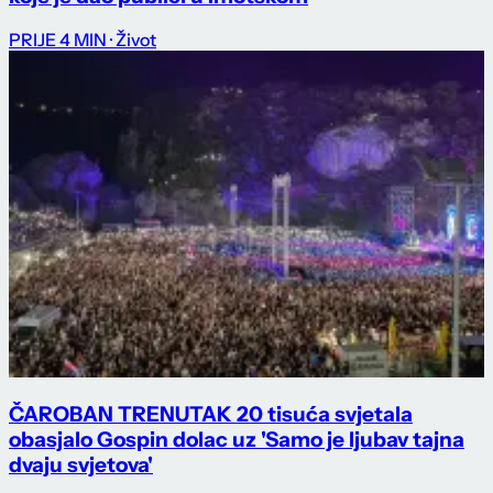
PRIJE 4 MIN
· Život
ČAROBAN TRENUTAK 20 tisuća svjetala
obasjalo Gospin dolac uz 'Samo je ljubav tajna
dvaju svjetova'