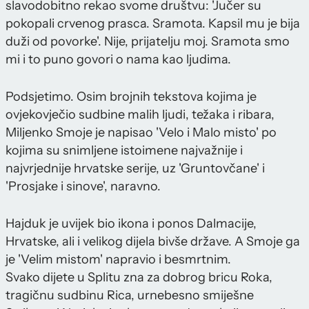
slavodobitno rekao svome društvu: 'Jučer su
pokopali crvenog prasca. Sramota. Kapsil mu je bija
duži od povorke'. Nije, prijatelju moj. Sramota smo
mi i to puno govori o nama kao ljudima.
Podsjetimo. Osim brojnih tekstova kojima je
ovjekovječio sudbine malih ljudi, težaka i ribara,
Miljenko Smoje je napisao 'Velo i Malo misto' po
kojima su snimljene istoimene najvažnije i
najvrjednije hrvatske serije, uz 'Gruntovčane' i
'Prosjake i sinove', naravno.
Hajduk je uvijek bio ikona i ponos Dalmacije,
Hrvatske, ali i velikog dijela bivše države. A Smoje ga
je 'Velim mistom' napravio i besmrtnim.
Svako dijete u Splitu zna za dobrog bricu Roka,
tragičnu sudbinu Rica, urnebesno smiješne