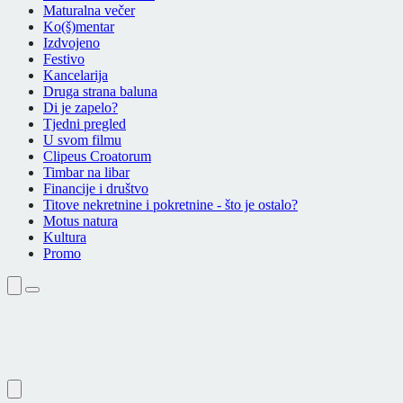
Maturalna večer
Ko(š)mentar
Izdvojeno
Festivo
Kancelarija
Druga strana baluna
Di je zapelo?
Tjedni pregled
U svom filmu
Clipeus Croatorum
Timbar na libar
Financije i društvo
Titove nekretnine i pokretnine - što je ostalo?
Motus natura
Kultura
Promo