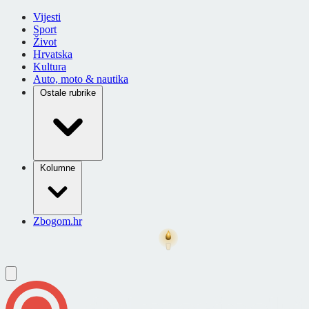
Vijesti
Sport
Život
Hrvatska
Kultura
Auto, moto & nautika
Ostale rubrike
Kolumne
Zbogom.hr