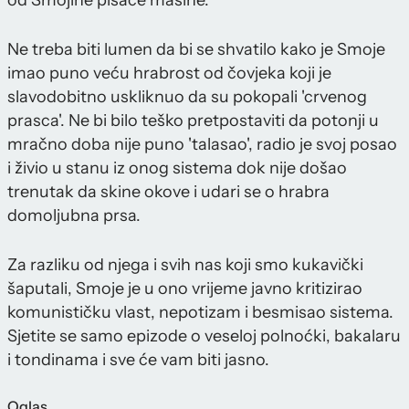
od Smojine pisaće mašine.
Ne treba biti lumen da bi se shvatilo kako je Smoje
imao puno veću hrabrost od čovjeka koji je
slavodobitno uskliknuo da su pokopali 'crvenog
prasca'. Ne bi bilo teško pretpostaviti da potonji u
mračno doba nije puno 'talasao', radio je svoj posao
i živio u stanu iz onog sistema dok nije došao
trenutak da skine okove i udari se o hrabra
domoljubna prsa.
Za razliku od njega i svih nas koji smo kukavički
šaputali, Smoje je u ono vrijeme javno kritizirao
komunističku vlast, nepotizam i besmisao sistema.
Sjetite se samo epizode o veseloj polnoćki, bakalaru
i tondinama i sve će vam biti jasno.
Oglas