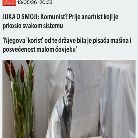
13/05/26 · 20:33
Život
JUKA O SMOJI: Komunist? Prije anarhist koji je
prkosio svakom sistemu
'Njegova 'korist' od te države bila je pisaća mašina i
posvećenost malom čovjeku'