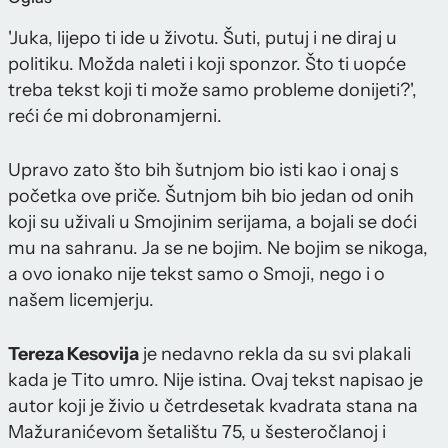
'Juka, lijepo ti ide u životu. Šuti, putuj i ne diraj u
politiku. Možda naleti i koji sponzor. Što ti uopće
treba tekst koji ti može samo probleme donijeti?',
reći će mi dobronamjerni.
Upravo zato što bih šutnjom bio isti kao i onaj s
početka ove priče. Šutnjom bih bio jedan od onih
koji su uživali u Smojinim serijama, a bojali se doći
mu na sahranu. Ja se ne bojim. Ne bojim se nikoga,
a ovo ionako nije tekst samo o Smoji, nego i o
našem licemjerju.
Tereza Kesovija
je nedavno rekla da su svi plakali
kada je Tito umro. Nije istina. Ovaj tekst napisao je
autor koji je živio u četrdesetak kvadrata stana na
Mažuranićevom šetalištu 75, u šesteročlanoj i