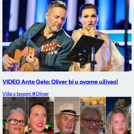
VIDEO Ante Gelo: Oliver bi u ovome uživao!
Više s tagom #Oliver