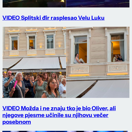
VIDEO Splitski đir rasplesao Velu Luku
VIDEO Možda i ne znaju tko je bio Oliver, ali
njegove pjesme učinile su njihovu večer
posebnom