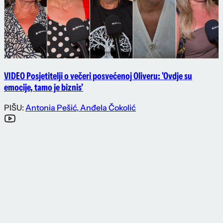
VIDEO Posjetitelji o večeri posvećenoj Oliveru: 'Ovdje su
emocije, tamo je biznis'
PIŠU:
Antonia Pešić
,
Anđela Čokolić