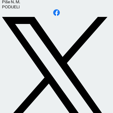
Piše
N. M.
PODIJELI