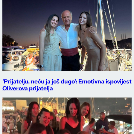
'Prijatelju, neću ja još dugo': Emotivna ispovijest
Oliverova prijatelja