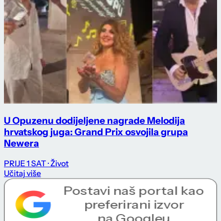
U Opuzenu dodijeljene nagrade Melodija
hrvatskog juga: Grand Prix osvojila grupa
Newera
PRIJE 1 SAT
· Život
Učitaj više