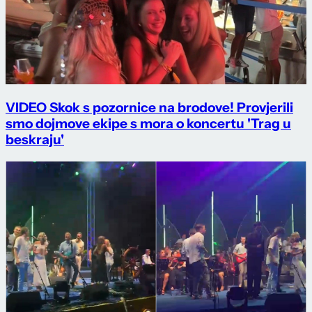
VIDEO Skok s pozornice na brodove! Provjerili
smo dojmove ekipe s mora o koncertu 'Trag u
beskraju'