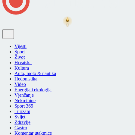
Vijesti
Sport
Život
Hrvatska
Kultura
Auto, moto & nautika
Hedonistika
Video
Energija i ekologija
Vjenčanje
Nekretnine
Sport 365
Turizam
Svijet
Zdravlje
Gastro
Komentar utakmice