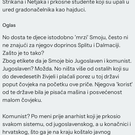
Strikana i Netjaka i prkosne studente koji su upali u
ured gradonačelnika kao hajduci.
Oglas
No dosta te djece istodobno 'mrzi' Smoju, često ni
ne znajući za njegov doprinos Splitu i Dalmaciji.
Zašto je to tako?
Zbog etikete da je Smoje bio Jugoslaven i komunist.
Jugoslaven? Možda. No ništa više od ostalih koji su
do devedesetih živjeli i plaćali porez u toj državi
poput čovjeka na početku ove priče. Njegova 'korist'
od te države bila je pisaća mašina i posvećenost
malom čovjeku.
Komunist? Po meni prije anarhist koji je prkosio
svakom sistemu, od jugoslavenskog, a u konačnici i
hrvatskog, što ga je na kraju koštalo javnog