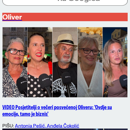
Oliver
VIDEO Posjetitelji o večeri posvećenoj Oliveru: 'Ovdje su
emocije, tamo je biznis'
PIŠU:
Antonia Pešić
,
Anđela Čokolić