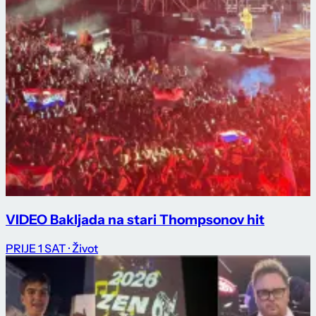
VIDEO Bakljada na stari Thompsonov hit
PRIJE 1 SAT
· Život