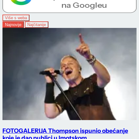
Više s weba
Najnovije
Najčitanije
FOTOGALERIJA Thompson ispunio obećanje
koje je dao publici u Imotskom