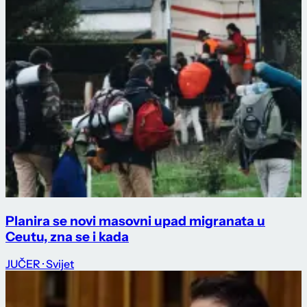
Planira se novi masovni upad migranata u
Ceutu, zna se i kada
JUČER
· Svijet