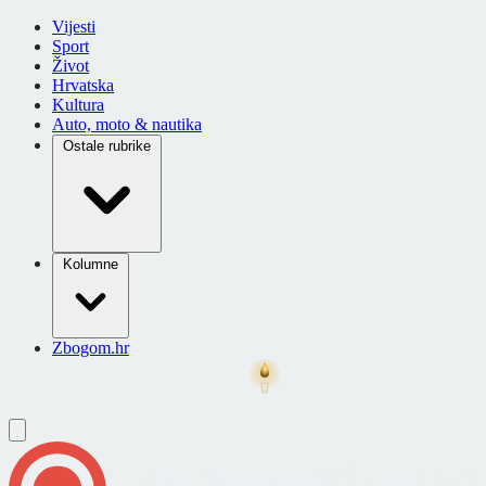
Vijesti
Sport
Život
Hrvatska
Kultura
Auto, moto & nautika
Ostale rubrike
Kolumne
Zbogom.hr