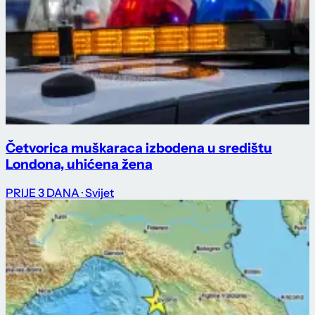
Četvorica muškaraca izbodena u središtu
Londona, uhićena žena
PRIJE 3 DANA
· Svijet