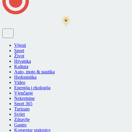
Vijesti
Sport
Život
Hrvatska
Kultura
Auto, moto & nautika
Hedonistika
Video
Energija i ekologija
Vjenčanje
Nekretnine
Sport 365
Turizam
Svijet
Zdravlje
Gastro
Komentar utakmice