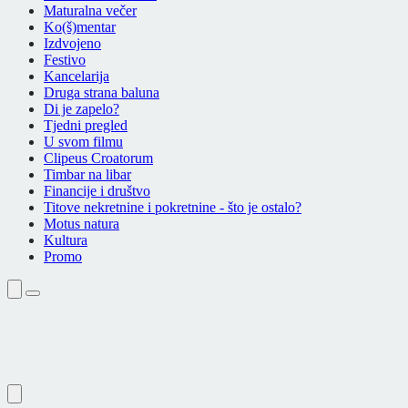
Maturalna večer
Ko(š)mentar
Izdvojeno
Festivo
Kancelarija
Druga strana baluna
Di je zapelo?
Tjedni pregled
U svom filmu
Clipeus Croatorum
Timbar na libar
Financije i društvo
Titove nekretnine i pokretnine - što je ostalo?
Motus natura
Kultura
Promo