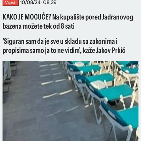
10/08/24 · 08:39
Vijesti
KAKO JE MOGUĆE? Na kupalište pored Jadranovog
bazena možete tek od 8 sati
'Siguran sam da je sve u skladu sa zakonima i
propisima samo ja to ne vidim', kaže Jakov Prkić