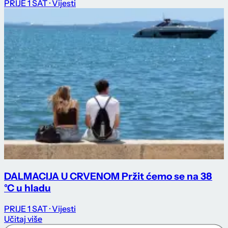
PRIJE 1 SAT
· Vijesti
DALMACIJA U CRVENOM Pržit ćemo se na 38
°C u hladu
PRIJE 1 SAT
· Vijesti
Učitaj više