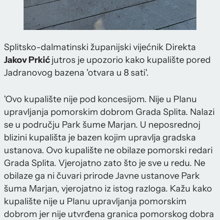
Splitsko-dalmatinski županijski vijećnik Direkta
Jakov Prkić
jutros je upozorio kako kupalište pored
Jadranovog bazena 'otvara u 8 sati'.
'Ovo kupalište nije pod koncesijom. Nije u Planu
upravljanja pomorskim dobrom Grada Splita. Nalazi
se u području Park šume Marjan. U neposrednoj
blizini kupališta je bazen kojim upravlja gradska
ustanova. Ovo kupalište ne obilaze pomorski redari
Grada Splita. Vjerojatno zato što je sve u redu. Ne
obilaze ga ni čuvari prirode Javne ustanove Park
šuma Marjan, vjerojatno iz istog razloga. Kažu kako
kupalište nije u Planu upravljanja pomorskim
dobrom jer nije utvrđena granica pomorskog dobra