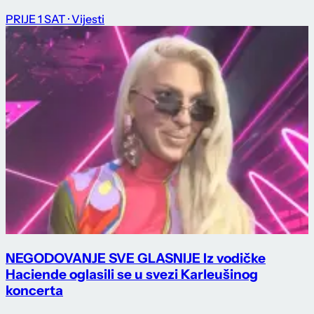
PRIJE 1 SAT
· Vijesti
NEGODOVANJE SVE GLASNIJE Iz vodičke
Haciende oglasili se u svezi Karleušinog
koncerta