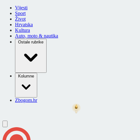
Vijesti
Sport
Život
Hrvatska
Kultura
Auto, moto & nautika
Ostale rubrike
Kolumne
Zbogom.hr