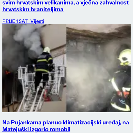
svim hrvatskim velikanima, a vječna zahvalnost
hrvatskim braniteljima
PRIJE 1 SAT
· Vijesti
Na Pujankama planuo klimatizacijski uređaj, na
Matejuški izgorio romobil