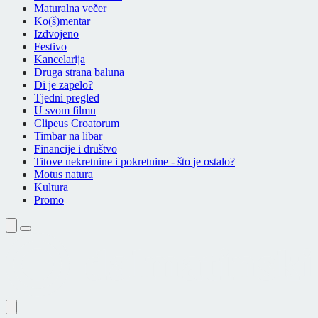
Maturalna večer
Ko(š)mentar
Izdvojeno
Festivo
Kancelarija
Druga strana baluna
Di je zapelo?
Tjedni pregled
U svom filmu
Clipeus Croatorum
Timbar na libar
Financije i društvo
Titove nekretnine i pokretnine - što je ostalo?
Motus natura
Kultura
Promo