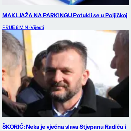
MAKLJAŽA NA PARKINGU Potukli se u Poljičkoj
PRIJE 8 MIN
· Vijesti
ŠKORIĆ: Neka je vječna slava Stjepanu Radiću i