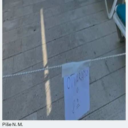
Piše
N. M.