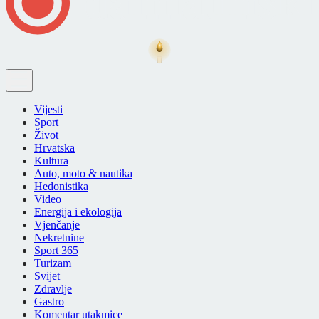
Vijesti
Sport
Život
Hrvatska
Kultura
Auto, moto & nautika
Hedonistika
Video
Energija i ekologija
Vjenčanje
Nekretnine
Sport 365
Turizam
Svijet
Zdravlje
Gastro
Komentar utakmice