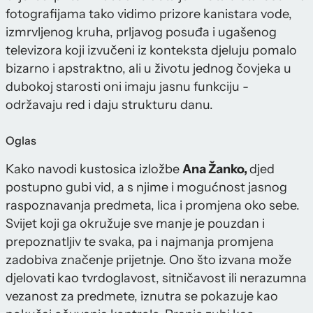
fotografijama tako vidimo prizore kanistara vode,
izmrvljenog kruha, prljavog posuđa i ugašenog
televizora koji izvučeni iz konteksta djeluju pomalo
bizarno i apstraktno, ali u životu jednog čovjeka u
dubokoj starosti oni imaju jasnu funkciju -
održavaju red i daju strukturu danu.
Oglas
Kako navodi kustosica izložbe
Ana Žanko,
djed
postupno gubi vid, a s njime i mogućnost jasnog
raspoznavanja predmeta, lica i promjena oko sebe.
Svijet koji ga okružuje sve manje je pouzdan i
prepoznatljiv te svaka, pa i najmanja promjena
zadobiva značenje prijetnje. Ono što izvana može
djelovati kao tvrdoglavost, sitničavost ili nerazumna
vezanost za predmete, iznutra se pokazuje kao