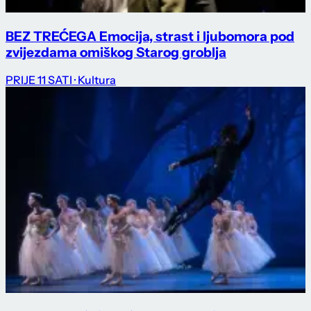
BEZ TREĆEGA Emocija, strast i ljubomora pod
zvijezdama omiškog Starog groblja
PRIJE 11 SATI
· Kultura