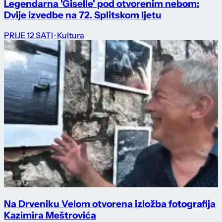
Legendarna 'Giselle' pod otvorenim nebom:
Dvije izvedbe na 72. Splitskom ljetu
PRIJE 12 SATI
· Kultura
Na Drveniku Velom otvorena izložba fotografija
Kazimira Meštrovića