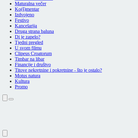
Maturalna večer
Ko(š)mentar
Izdvojeno
Festivo
Kancelarija
Druga strana baluna
Di je zapelo?
Tjedni pregled
U svom filmu
Clipeus Croatorum
Timbar na libar
Financije i društvo
Titove nekretnine i pokretnine - što je ostalo?
Motus natura
Kultura
Promo