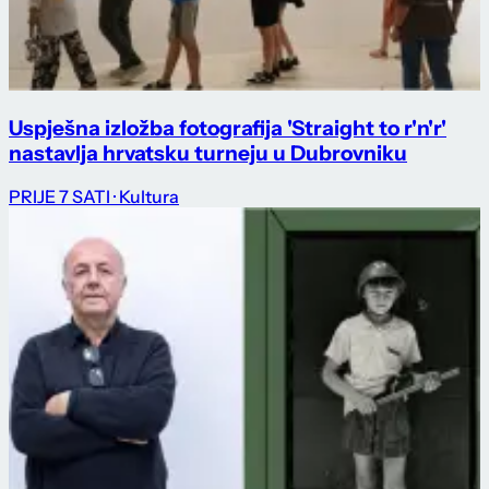
Uspješna izložba fotografija 'Straight to r'n'r'
nastavlja hrvatsku turneju u Dubrovniku
PRIJE 7 SATI
· Kultura