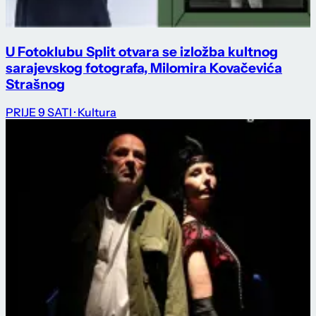
U Fotoklubu Split otvara se izložba kultnog
sarajevskog fotografa, Milomira Kovačevića
Strašnog
PRIJE 9 SATI
· Kultura