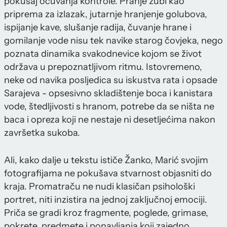
pokušaj očuvanja kontrole. Pranje zubi kao
priprema za izlazak, jutarnje hranjenje golubova,
ispijanje kave, slušanje radija, čuvanje hrane i
gomilanje vode nisu tek navike starog čovjeka, nego
poznata dinamika svakodnevice kojom se život
održava u prepoznatljivom ritmu. Istovremeno,
neke od navika posljedica su iskustva rata i opsade
Sarajeva - opsesivno skladištenje boca i kanistara
vode, štedljivosti s hranom, potrebe da se ništa ne
baca i opreza koji ne nestaje ni desetljećima nakon
završetka sukoba.
Ali, kako dalje u tekstu ističe Žanko, Marić svojim
fotografijama ne pokušava stvarnost objasniti do
kraja. Promatraču ne nudi klasičan psihološki
portret, niti inzistira na jednoj zaključnoj emociji.
Priča se gradi kroz fragmente, poglede, grimase,
pokrete, predmete i ponavljanja koji zajedno