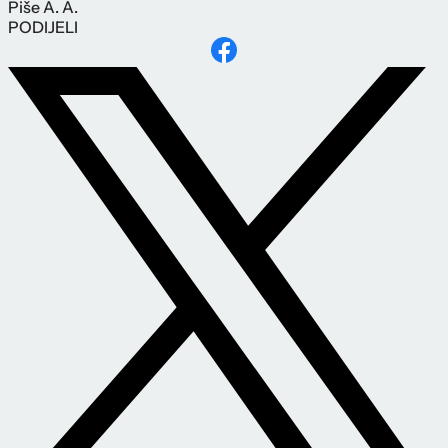
Piše
A. A.
PODIJELI