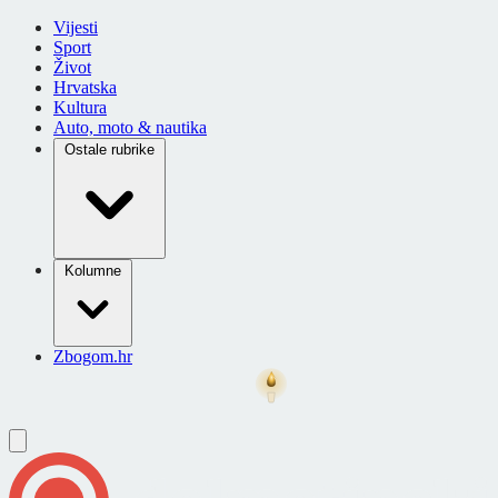
Vijesti
Sport
Život
Hrvatska
Kultura
Auto, moto & nautika
Ostale rubrike
Kolumne
Zbogom.hr