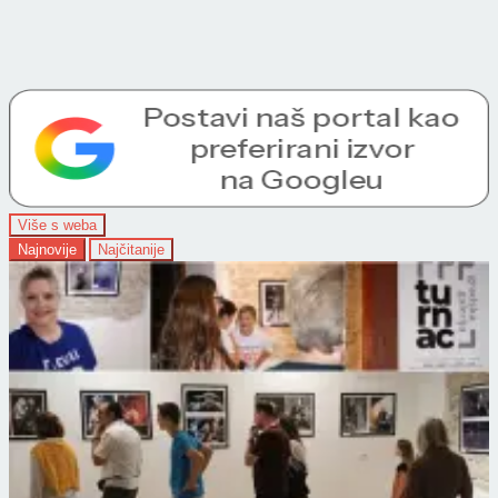
Više s weba
Najnovije
Najčitanije