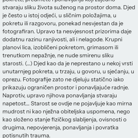
stvaraju sliku života suženog na prostor doma. Djed
je često u istoj odjeći, u sličnim položajima, u
pokretu ili razgovoru, ponekad nesvjestan da je
fotografiran. Upravo ta nesvjesnost prizorima daje
dodatnu razinu ranjivosti, ali i nelagode. Krupni
planovi lica, izobličeni pokretom, grimasom ili
trenutkom nepažnje, ne nude smirenu sliku
starosti. (…) Djed kao da je neprestano u nekoj vrsti
unutarnjeg pokreta, u trzaju, u govoru, u sjećanju, u
oprezu. Fotografije zato ne djeluju statično iako
prikazuju ograničen prostor i ponavljajuće radnje.
Naprotiv, upravo njihova ponavljanja stvaraju
napetost… Starost se ovdje ne pojavljuje kao mirna
mudrost ni kao nježna obiteljska uspomena, nego
kao složeno stanje fizičkog slabljenja, ovisnosti o
drugima, nepovjerenja, ponavljanja i povratka
potisnutih trauma.