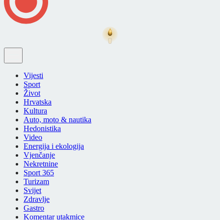
Vijesti
Sport
Život
Hrvatska
Kultura
Auto, moto & nautika
Hedonistika
Video
Energija i ekologija
Vjenčanje
Nekretnine
Sport 365
Turizam
Svijet
Zdravlje
Gastro
Komentar utakmice