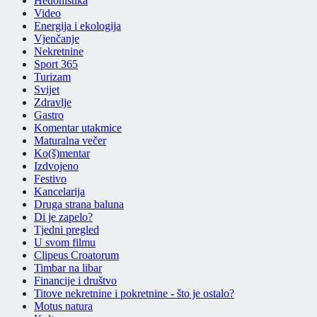
Hedonistika
Video
Energija i ekologija
Vjenčanje
Nekretnine
Sport 365
Turizam
Svijet
Zdravlje
Gastro
Komentar utakmice
Maturalna večer
Ko(š)mentar
Izdvojeno
Festivo
Kancelarija
Druga strana baluna
Di je zapelo?
Tjedni pregled
U svom filmu
Clipeus Croatorum
Timbar na libar
Financije i društvo
Titove nekretnine i pokretnine - što je ostalo?
Motus natura