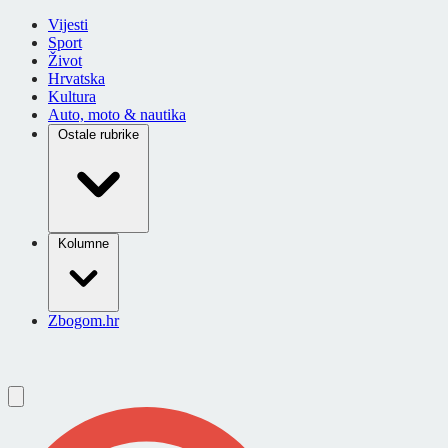
Vijesti
Sport
Život
Hrvatska
Kultura
Auto, moto & nautika
Ostale rubrike
Kolumne
Zbogom.hr