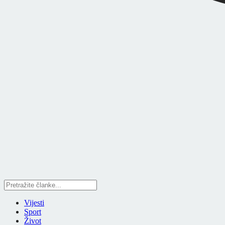
Vijesti
Sport
Život