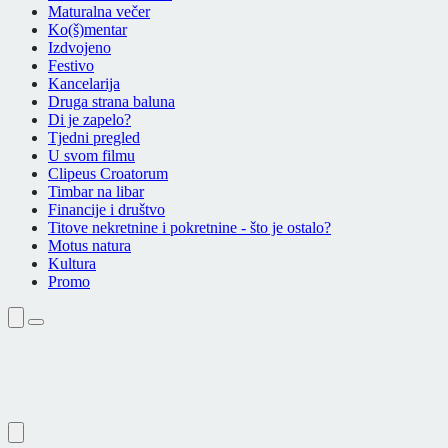
Maturalna večer
Ko(š)mentar
Izdvojeno
Festivo
Kancelarija
Druga strana baluna
Di je zapelo?
Tjedni pregled
U svom filmu
Clipeus Croatorum
Timbar na libar
Financije i društvo
Titove nekretnine i pokretnine - što je ostalo?
Motus natura
Kultura
Promo