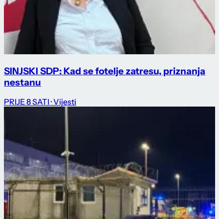
SINJSKI SDP: Kad se fotelje zatresu, priznanja
nestanu
PRIJE 8 SATI
· Vijesti