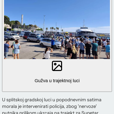
Gužva u trajektnoj luci
U splitskoj gradskoj luci u popodnevnim satima
morala je intervenirati policija, zbog 'nervoze'
putnika prilikom ukrcaja na trajekt za Supetar.