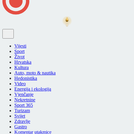
Vijesti
Sport
Život
Hrvatska
Kultura
Auto, moto & nautika
Hedonistika
Video
Energija i ekologija
Vjenčanje
Nekretnine
Sport 365
Turizam
Svijet
Zdravlje
Gastro
Komentar utakmice