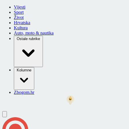
Vijesti
Sport
Život
Hrvatska
Kultura
Auto, moto & nautika
Ostale rubrike
Kolumne
Zbogom.hr