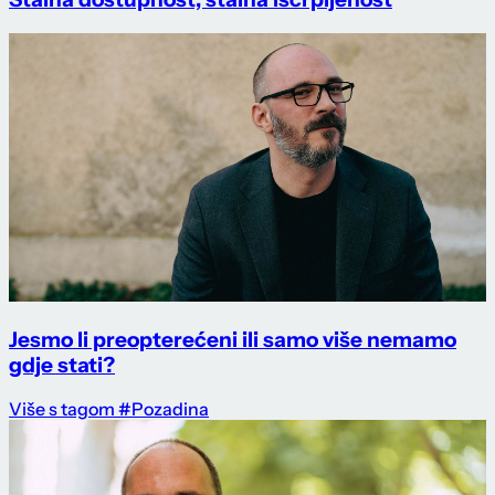
Jesmo li preopterećeni ili samo više nemamo
gdje stati?
Više s tagom #Pozadina