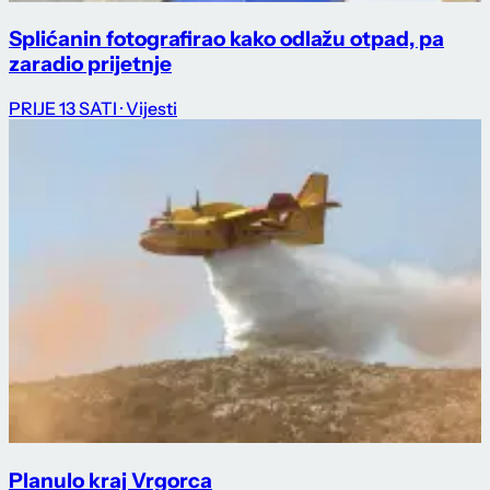
Splićanin fotografirao kako odlažu otpad, pa
zaradio prijetnje
PRIJE 13 SATI
· Vijesti
Planulo kraj Vrgorca