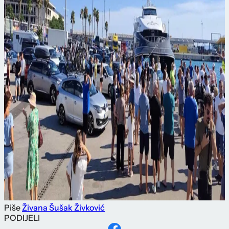
Piše
Živana Šušak Živković
PODIJELI