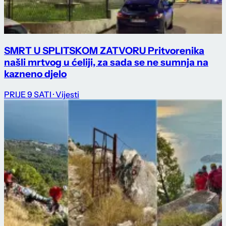
SMRT U SPLITSKOM ZATVORU Pritvorenika
našli mrtvog u ćeliji, za sada se ne sumnja na
kazneno djelo
PRIJE 9 SATI
· Vijesti