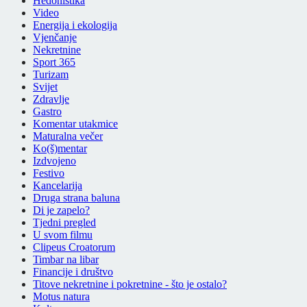
Hedonistika
Video
Energija i ekologija
Vjenčanje
Nekretnine
Sport 365
Turizam
Svijet
Zdravlje
Gastro
Komentar utakmice
Maturalna večer
Ko(š)mentar
Izdvojeno
Festivo
Kancelarija
Druga strana baluna
Di je zapelo?
Tjedni pregled
U svom filmu
Clipeus Croatorum
Timbar na libar
Financije i društvo
Titove nekretnine i pokretnine - što je ostalo?
Motus natura