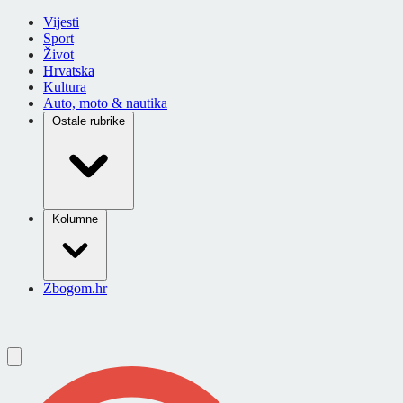
Vijesti
Sport
Život
Hrvatska
Kultura
Auto, moto & nautika
Ostale rubrike
Kolumne
Zbogom.hr