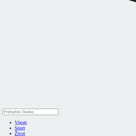
Vijesti
Sport
Život