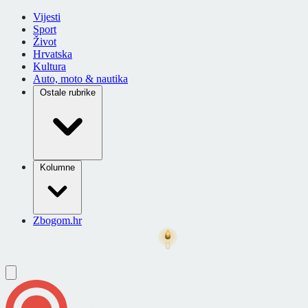
Vijesti
Sport
Život
Hrvatska
Kultura
Auto, moto & nautika
Ostale rubrike
Kolumne
Zbogom.hr