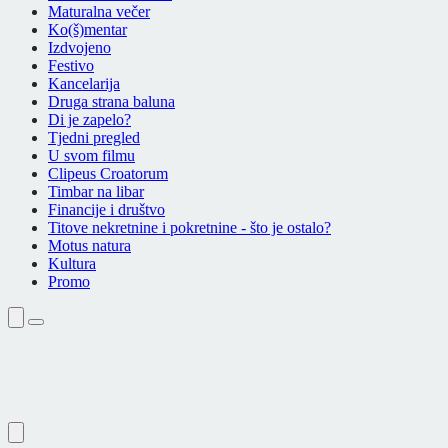
Maturalna večer
Ko(š)mentar
Izdvojeno
Festivo
Kancelarija
Druga strana baluna
Di je zapelo?
Tjedni pregled
U svom filmu
Clipeus Croatorum
Timbar na libar
Financije i društvo
Titove nekretnine i pokretnine - što je ostalo?
Motus natura
Kultura
Promo