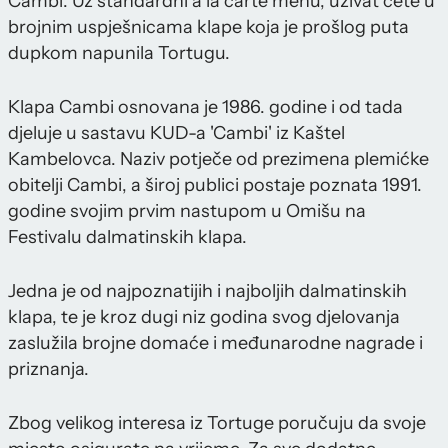
Cambi. Uz standardni à la carte menu, uživat ćete u
brojnim uspješnicama klape koja je prošlog puta
dupkom napunila Tortugu.
Klapa Cambi osnovana je 1986. godine i od tada
djeluje u sastavu KUD-a 'Cambi' iz Kaštel
Kambelovca. Naziv potječe od prezimena plemićke
obitelji Cambi, a široj publici postaje poznata 1991.
godine svojim prvim nastupom u Omišu na
Festivalu dalmatinskih klapa.
Jedna je od najpoznatijih i najboljih dalmatinskih
klapa, te je kroz dugi niz godina svog djelovanja
zaslužila brojne domaće i međunarodne nagrade i
priznanja.
Zbog velikog interesa iz Tortuge poručuju da svoje