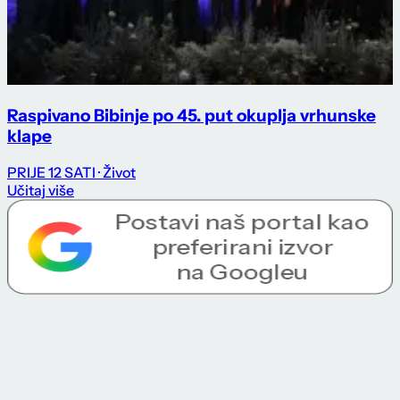
Raspivano Bibinje po 45. put okuplja vrhunske
klape
PRIJE 12 SATI
· Život
Učitaj više