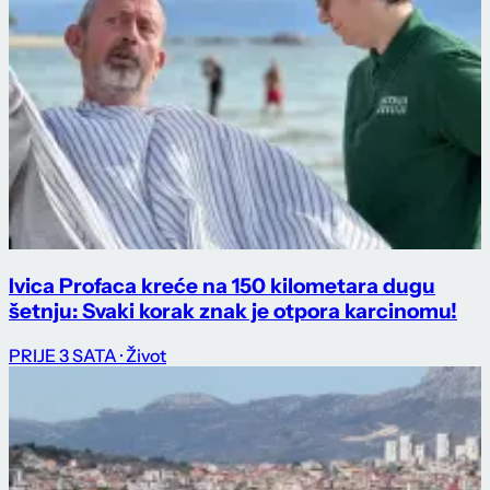
Ivica Profaca kreće na 150 kilometara dugu
šetnju: Svaki korak znak je otpora karcinomu!
PRIJE 3 SATA
· Život