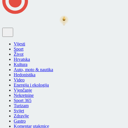
Vijesti
Sport
Život
Hrvatska
Kultura
Auto, moto & nautika
Hedonistika
Video
Energija i ekologija
Vjenčanje
Nekretnine
Sport 365
Turizam
Svijet
Zdravlje
Gastro
Komentar utakmice