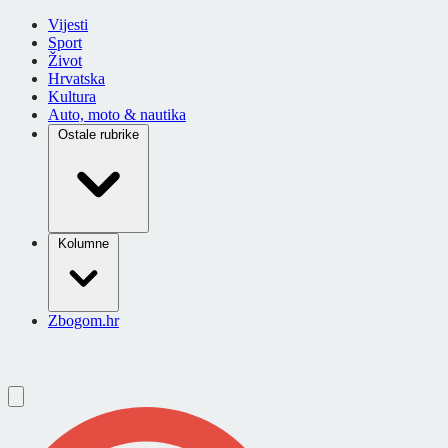
Vijesti
Sport
Život
Hrvatska
Kultura
Auto, moto & nautika
Ostale rubrike
Kolumne
Zbogom.hr