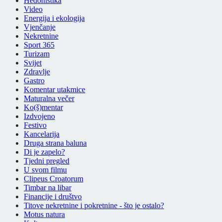
Hedonistika
Video
Energija i ekologija
Vjenčanje
Nekretnine
Sport 365
Turizam
Svijet
Zdravlje
Gastro
Komentar utakmice
Maturalna večer
Ko(š)mentar
Izdvojeno
Festivo
Kancelarija
Druga strana baluna
Di je zapelo?
Tjedni pregled
U svom filmu
Clipeus Croatorum
Timbar na libar
Financije i društvo
Titove nekretnine i pokretnine - što je ostalo?
Motus natura