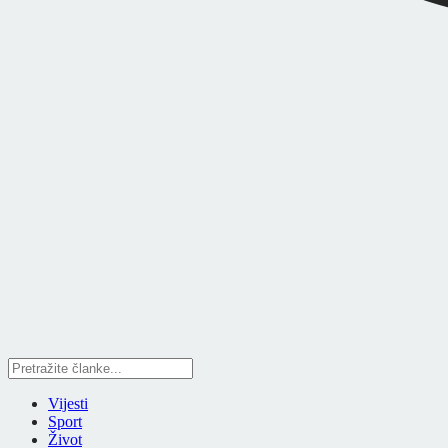
Vijesti
Sport
Život