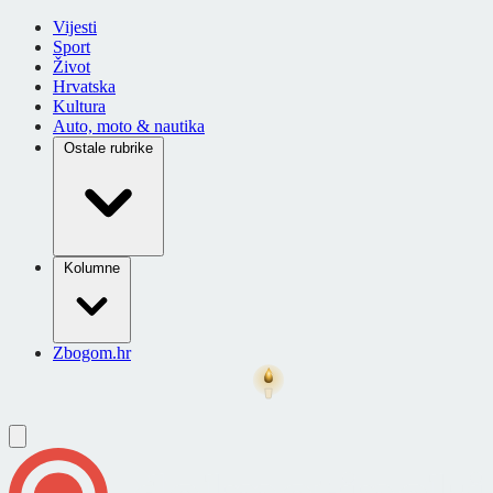
Vijesti
Sport
Život
Hrvatska
Kultura
Auto, moto & nautika
Ostale rubrike
Kolumne
Zbogom.hr