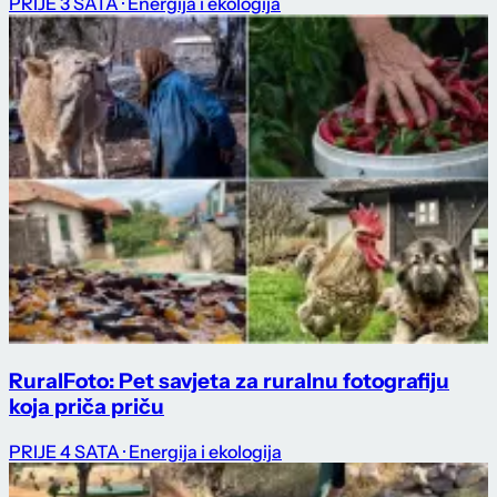
PRIJE 3 SATA
· Energija i ekologija
RuralFoto: Pet savjeta za ruralnu fotografiju
koja priča priču
PRIJE 4 SATA
· Energija i ekologija