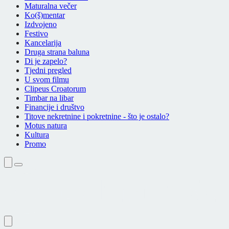
Maturalna večer
Ko(š)mentar
Izdvojeno
Festivo
Kancelarija
Druga strana baluna
Di je zapelo?
Tjedni pregled
U svom filmu
Clipeus Croatorum
Timbar na libar
Financije i društvo
Titove nekretnine i pokretnine - što je ostalo?
Motus natura
Kultura
Promo