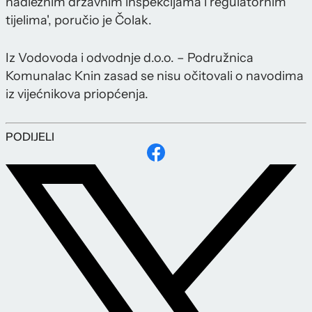
nadležnim državnim inspekcijama i regulatornim
tijelima', poručio je Čolak.
Iz Vodovoda i odvodnje d.o.o. – Podružnica
Komunalac Knin zasad se nisu očitovali o navodima
iz vijećnikova priopćenja.
PODIJELI