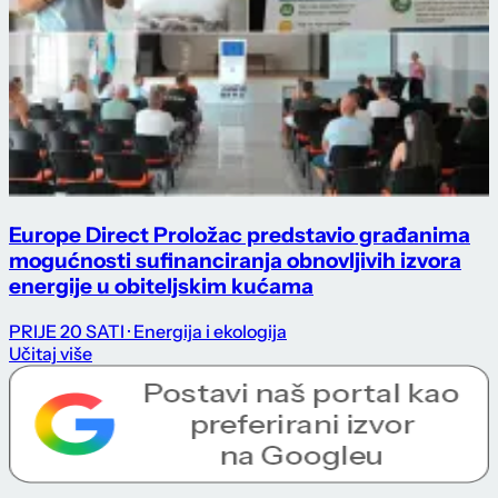
Europe Direct Proložac predstavio građanima
mogućnosti sufinanciranja obnovljivih izvora
energije u obiteljskim kućama
PRIJE 20 SATI
· Energija i ekologija
Učitaj više