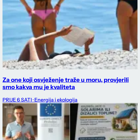
Za one koji osvježenje traže u moru, provjerili
smo kakva mu je kvaliteta
PRIJE 6 SATI
· Energija i ekologija