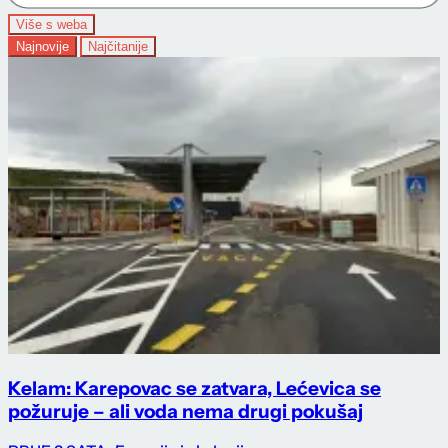
Više s weba
Najnovije
Najčitanije
Kelam: Karepovac se zatvara, Lećevica se
požuruje – ali voda nema drugi pokušaj