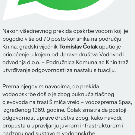
Nakon višednevnog prekida opskrbe vodom koji je
pogodio više od 70 posto korisnika na području
Knina, gradski vijećnik
Tomislav Čolak
uputio je
priopćenje u kojem od Uprave društva Vodovod i
odvodnja d.o.o. – Podružnica Komunalac Knin traži
utvrđivanje odgovornosti za nastalu situaciju.
Prema njegovim navodima, do prekida
vodoopskrbe došlo je zbog puknuća tlačnog
cjevovoda na trasi Šimića vrelo – vodosprema Spas,
izgrađenog 1969. godine. Čolak smatra da postoji
odgovornost uprave društva zbog, kako navodi,
propusta u upravljanju javnom infrastrukturom i
nadzoru nad sustavom vodoopskrbe.