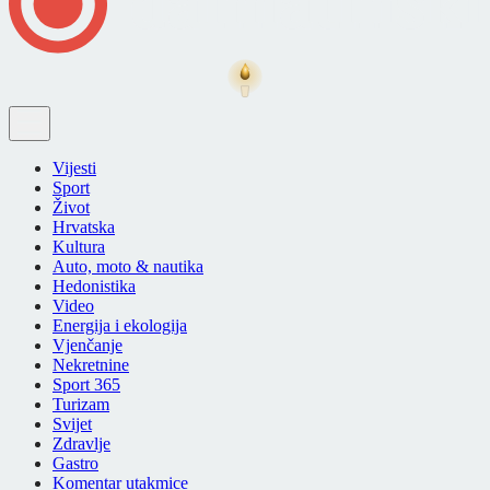
Vijesti
Sport
Život
Hrvatska
Kultura
Auto, moto & nautika
Hedonistika
Video
Energija i ekologija
Vjenčanje
Nekretnine
Sport 365
Turizam
Svijet
Zdravlje
Gastro
Komentar utakmice