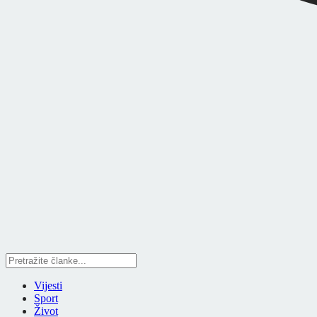
Vijesti
Sport
Život