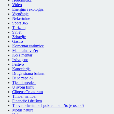
Hedonistika
Video
Energija i ekologija
Vjenčanje
Nekretnine
Sport 365
Turizam
Svijet
Zdravlje
Gastro
Komentar utakmice
Maturalna večer
Ko(š)mentar
Izdvojeno
Festivo
Kancelarija
Druga strana baluna
Di je zapelo?
Tjedni pregled
U svom filmu
Clipeus Croatorum
Timbar na libar
Financije i društvo
Titove nekretnine i pokretnine - što je ostalo?
Motus natura