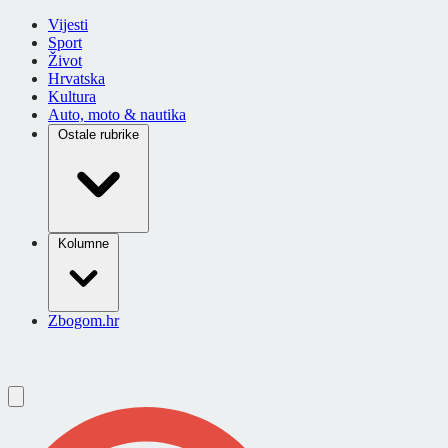
Vijesti
Sport
Život
Hrvatska
Kultura
Auto, moto & nautika
Ostale rubrike
Kolumne
Zbogom.hr