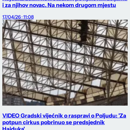
i za njihov novac. Na nekom drugom mjestu
17/04/26 · 11:08
VIDEO Gradski vijećnik o raspravi o Poljudu: 'Za
potpun cirkus pobrinuo se predsjednik
Hajduka'