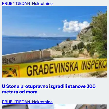
PRIJE 1 TJEDAN
· Nekretnine
U Stonu protupravno izgradili stanove 300
metara od mora
PRIJE 1 TJEDAN
· Nekretnine