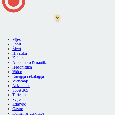
Vijesti
Sport
Život
Hrvatska
Kultura
Auto, moto & nautika
Hedonistika
Video
Energija i ekologija
Vjenčanje
Nekretnine
Sport 365
Turizam
Svijet
Zdravlje
Gastro
Komentar utakmice