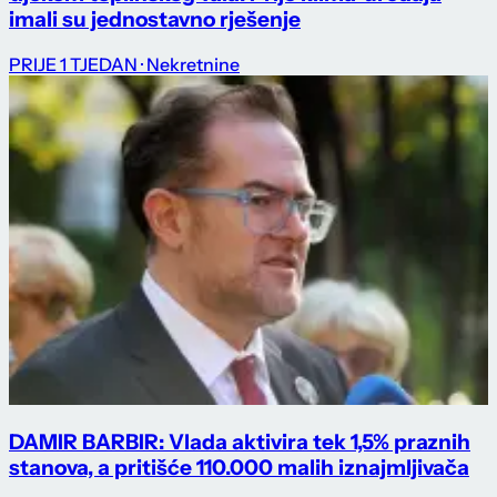
imali su jednostavno rješenje
PRIJE 1 TJEDAN
· Nekretnine
DAMIR BARBIR: Vlada aktivira tek 1,5% praznih
stanova, a pritišće 110.000 malih iznajmljivača