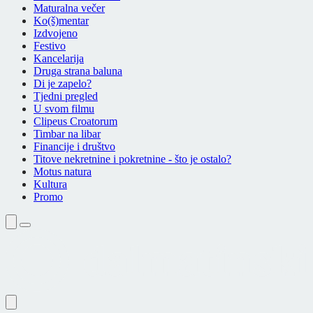
Maturalna večer
Ko(š)mentar
Izdvojeno
Festivo
Kancelarija
Druga strana baluna
Di je zapelo?
Tjedni pregled
U svom filmu
Clipeus Croatorum
Timbar na libar
Financije i društvo
Titove nekretnine i pokretnine - što je ostalo?
Motus natura
Kultura
Promo