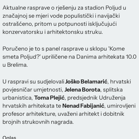
Aktualne rasprave o rješenju za stadion Poljud u
značajnoj se mjeri vode populistički i navijački
ostrašćeno, pritom u potpunosti isključujući
konzervatorsku i arhitektonsku struku.
Poručeno je to s panel rasprave u sklopu 'Kome
smeta Poljud?' upriličene na Danima arhitekata 10.0
u Brelima.
U raspravi su sudjelovali
Joško Belamarić
, hrvatski
povjesničar umjetnosti,
Jelena Borota
, splitska
urbanistica,
Toma Plejić
, predsjednik Udruženja
hrvatskih arhitekata te
Nenad Fabijanić
, umirovljeni
profesor arhitekture, uvaženi arhitekt i dobitnik
brojnih strukovnih nagrada.
Oglas