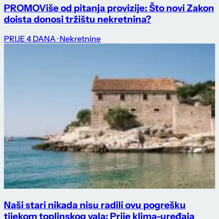
PROMO
Više od pitanja provizije: Što novi Zakon
doista donosi tržištu nekretnina?
PRIJE 4 DANA
· Nekretnine
Naši stari nikada nisu radili ovu pogrešku
tijekom toplinskog vala: Prije klima-uređaja