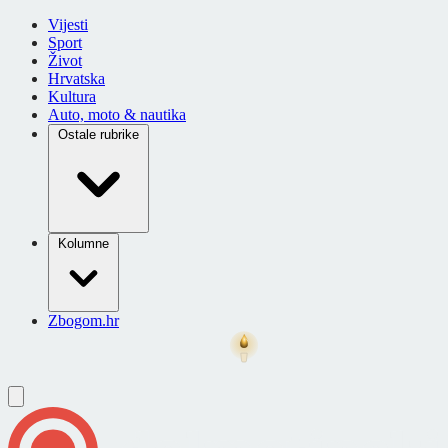
Vijesti
Sport
Život
Hrvatska
Kultura
Auto, moto & nautika
Ostale rubrike
Kolumne
Zbogom.hr