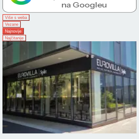
Više s weba
Vezane
Najnovije
Najčitanije