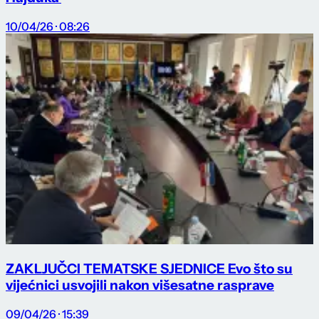
10/04/26 · 08:26
ZAKLJUČCI TEMATSKE SJEDNICE Evo što su
vijećnici usvojili nakon višesatne rasprave
09/04/26 · 15:39