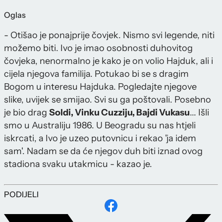
Oglas
- Otišao je ponajprije čovjek. Nismo svi legende, niti
možemo biti. Ivo je imao osobnosti duhovitog
čovjeka, nenormalno je kako je on volio Hajduk, ali i
cijela njegova familija. Potukao bi se s dragim
Bogom u interesu Hajduka. Pogledajte njegove
slike, uvijek se smijao. Svi su ga poštovali. Posebno
je bio drag
Soldi, Vinku Cuzziju, Bajdi Vukasu
... Išli
smo u Australiju 1986. U Beogradu su nas htjeli
iskrcati, a Ivo je uzeo putovnicu i rekao 'ja idem
sam'. Nadam se da će njegov duh biti iznad ovog
stadiona svaku utakmicu - kazao je.
PODIJELI