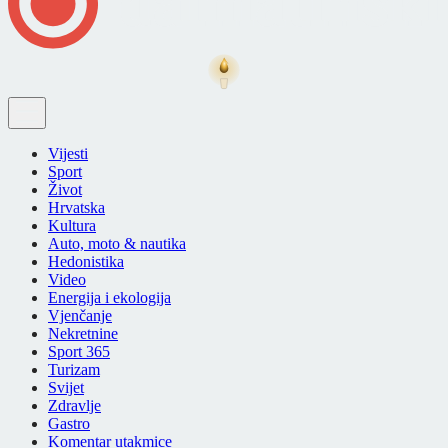
Vijesti
Sport
Život
Hrvatska
Kultura
Auto, moto & nautika
Hedonistika
Video
Energija i ekologija
Vjenčanje
Nekretnine
Sport 365
Turizam
Svijet
Zdravlje
Gastro
Komentar utakmice