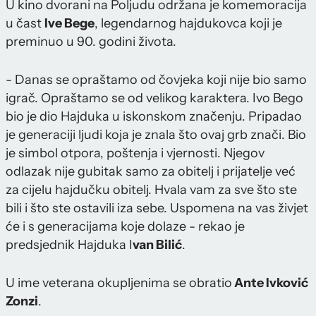
U kino dvorani na Poljudu održana je komemoracija
u čast
Ive Bege
, legendarnog hajdukovca koji je
preminuo u 90. godini života.
- Danas se opraštamo od čovjeka koji nije bio samo
igrač. Opraštamo se od velikog karaktera. Ivo Bego
bio je dio Hajduka u iskonskom značenju. Pripadao
je generaciji ljudi koja je znala što ovaj grb znači. Bio
je simbol otpora, poštenja i vjernosti. Njegov
odlazak nije gubitak samo za obitelj i prijatelje već
za cijelu hajdučku obitelj. Hvala vam za sve što ste
bili i što ste ostavili iza sebe. Uspomena na vas živjet
će i s generacijama koje dolaze - rekao je
predsjednik Hajduka I
van Bilić
.
U ime veterana okupljenima se obratio
Ante Ivković
Zonzi
.