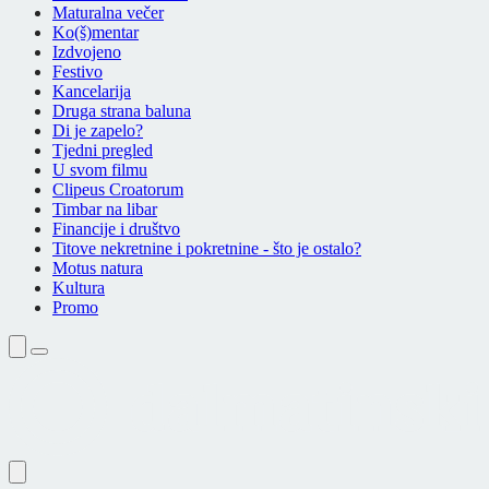
Maturalna večer
Ko(š)mentar
Izdvojeno
Festivo
Kancelarija
Druga strana baluna
Di je zapelo?
Tjedni pregled
U svom filmu
Clipeus Croatorum
Timbar na libar
Financije i društvo
Titove nekretnine i pokretnine - što je ostalo?
Motus natura
Kultura
Promo