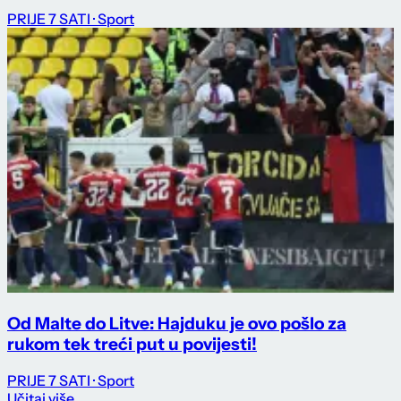
PRIJE 7 SATI
· Sport
Od Malte do Litve: Hajduku je ovo pošlo za
rukom tek treći put u povijesti!
PRIJE 7 SATI
· Sport
Učitaj više