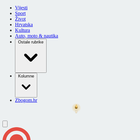
Vijesti
Sport
Život
Hrvatska
Kultura
Auto, moto & nautika
Ostale rubrike
Kolumne
Zbogom.hr