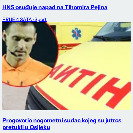
HNS osuđuje napad na Tihomira Pejina
PRIJE 4 SATA
· Sport
Progovorio nogometni sudac kojeg su jutros
pretukli u Osijeku