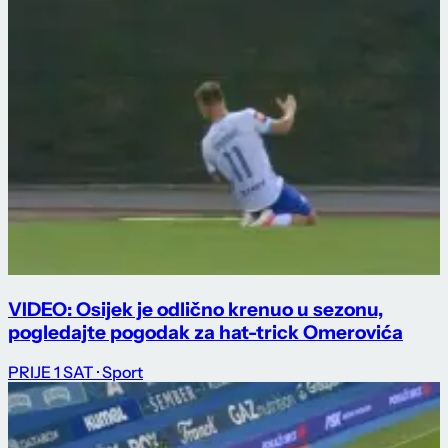
VIDEO: Osijek je odlično krenuo u sezonu,
pogledajte pogodak za hat-trick Omerovića
PRIJE 1 SAT
· Sport