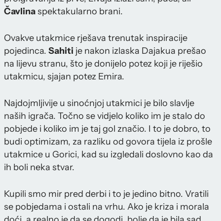
Čavlina
spektakularno brani.
Ovakve utakmice rješava trenutak inspiracije
pojedinca.
Sahiti
je nakon izlaska Dajakua prešao
na lijevu stranu, što je donijelo potez koji je riješio
utakmicu, sjajan potez Emira.
Najdojmljivije u sinoćnjoj utakmici je bilo slavlje
naših igrača. Točno se vidjelo koliko im je stalo do
pobjede i koliko im je taj gol značio. I to je dobro, to
budi optimizam, za razliku od govora tijela iz prošle
utakmice u Gorici, kad su izgledali doslovno kao da
ih boli neka stvar.
Kupili smo mir pred derbi i to je jedino bitno. Vratili
se pobjedama i ostali na vrhu. Ako je kriza i morala
doći, a realno je da se dogodi, bolje da je bila sad