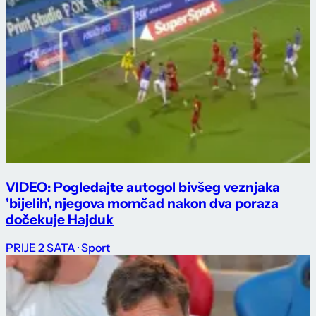
VIDEO: Pogledajte autogol bivšeg veznjaka
'bijelih', njegova momčad nakon dva poraza
dočekuje Hajduk
PRIJE 2 SATA
· Sport