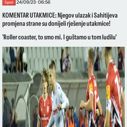
24/09/23 · 06:56
Sport
KOMENTAR UTAKMICE: Njegov ulazak i Sahitijeva
promjena strane su donijeli rješenje utakmice!
'Roller coaster, to smo mi. I guštamo u tom ludilu'