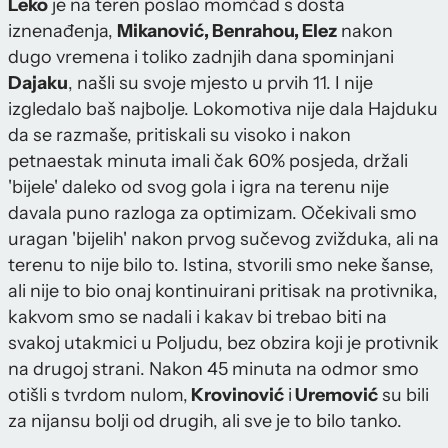
Leko
je na teren poslao momčad s dosta
iznenađenja,
Mikanović, Benrahou, Elez
nakon
dugo vremena i toliko zadnjih dana spominjani
Dajaku
, našli su svoje mjesto u prvih 11. I nije
izgledalo baš najbolje. Lokomotiva nije dala Hajduku
da se razmaše, pritiskali su visoko i nakon
petnaestak minuta imali čak 60% posjeda, držali
'bijele' daleko od svog gola i igra na terenu nije
davala puno razloga za optimizam. Očekivali smo
uragan 'bijelih' nakon prvog sučevog zvižduka, ali na
terenu to nije bilo to. Istina, stvorili smo neke šanse,
ali nije to bio onaj kontinuirani pritisak na protivnika,
kakvom smo se nadali i kakav bi trebao biti na
svakoj utakmici u Poljudu, bez obzira koji je protivnik
na drugoj strani. Nakon 45 minuta na odmor smo
otišli s tvrdom nulom,
Krovinović
i
Uremović
su bili
za nijansu bolji od drugih, ali sve je to bilo tanko.