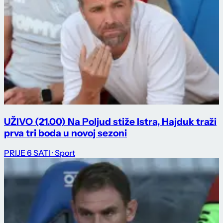
UŽIVO (21.00) Na Poljud stiže Istra, Hajduk traži
prva tri boda u novoj sezoni
PRIJE 6 SATI
· Sport