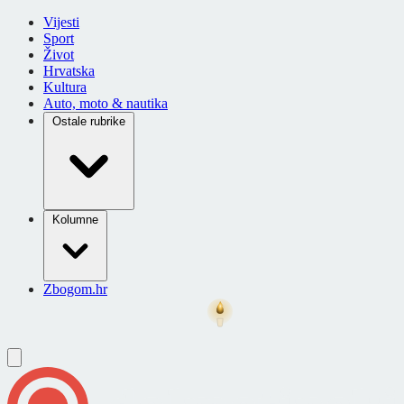
Vijesti
Sport
Život
Hrvatska
Kultura
Auto, moto & nautika
Ostale rubrike
Kolumne
Zbogom.hr