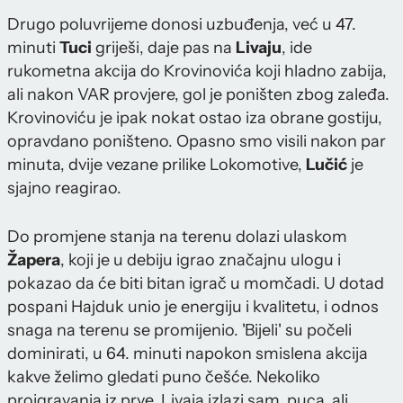
Drugo poluvrijeme donosi uzbuđenja, već u 47.
minuti
Tuci
griješi, daje pas na
Livaju
, ide
rukometna akcija do Krovinovića koji hladno zabija,
ali nakon VAR provjere, gol je poništen zbog zaleđa.
Krovinoviću je ipak nokat ostao iza obrane gostiju,
opravdano poništeno. Opasno smo visili nakon par
minuta, dvije vezane prilike Lokomotive,
Lučić
je
sjajno reagirao.
Do promjene stanja na terenu dolazi ulaskom
Žapera
, koji je u debiju igrao značajnu ulogu i
pokazao da će biti bitan igrač u momčadi. U dotad
pospani Hajduk unio je energiju i kvalitetu, i odnos
snaga na terenu se promijenio. 'Bijeli' su počeli
dominirati, u 64. minuti napokon smislena akcija
kakve želimo gledati puno češće. Nekoliko
proigravanja iz prve, Livaja izlazi sam, puca, ali