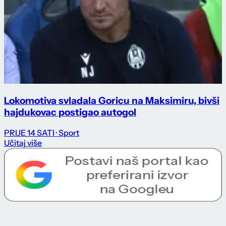
Lokomotiva svladala Goricu na Maksimiru, bivši
hajdukovac postigao autogol
PRIJE 14 SATI
· Sport
Učitaj više