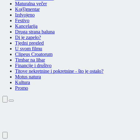
Maturalna večer
Ko(š)mentar
Izdvojeno
Festivo
Kancelarija
Druga strana baluna
Di je zapelo?
Tjedni pregled
U svom filmu
Clipeus Croatorum
Timbar na libar
Financije i društvo
Titove nekretnine i pokretnine - što je ostalo?
Motus natura
Kultura
Promo