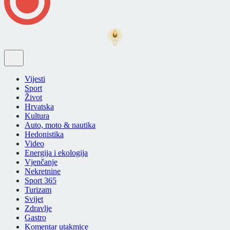
Vijesti
Sport
Život
Hrvatska
Kultura
Auto, moto & nautika
Hedonistika
Video
Energija i ekologija
Vjenčanje
Nekretnine
Sport 365
Turizam
Svijet
Zdravlje
Gastro
Komentar utakmice