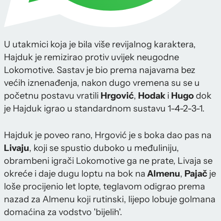
U utakmici koja je bila više revijalnog karaktera,
Hajduk je remizirao protiv uvijek neugodne
Lokomotive. Sastav je bio prema najavama bez
većih iznenađenja, nakon dugo vremena su se u
početnu postavu vratili
Hrgović
,
Hodak
i
Hugo
dok
je Hajduk igrao u standardnom sustavu 1-4-2-3-1.
Hajduk je poveo rano, Hrgović je s boka dao pas na
Livaju
, koji se spustio duboko u međuliniju,
obrambeni igrači Lokomotive ga ne prate, Livaja se
okreće i daje dugu loptu na bok na
Almenu
,
Pajač
je
loše procijenio let lopte, teglavom odigrao prema
nazad za Almenu koji rutinski, lijepo lobuje golmana
domaćina za vodstvo 'bijelih'.