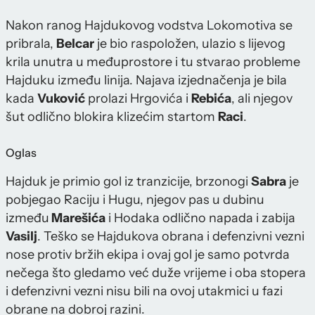
Nakon ranog Hajdukovog vodstva Lokomotiva se
pribrala,
Belcar
je bio raspoložen, ulazio s lijevog
krila unutra u međuprostore i tu stvarao probleme
Hajduku između linija. Najava izjednačenja je bila
kada
Vuković
prolazi Hrgovića i
Rebića
, ali njegov
šut odlično blokira klizećim startom
Raci
.
Oglas
Hajduk je primio gol iz tranzicije, brzonogi
Sabra
je
pobjegao Raciju i Hugu, njegov pas u dubinu
između
Marešića
i Hodaka odlično napada i zabija
Vasilj
. Teško se Hajdukova obrana i defenzivni vezni
nose protiv bržih ekipa i ovaj gol je samo potvrda
nečega što gledamo već duže vrijeme i oba stopera
i defenzivni vezni nisu bili na ovoj utakmici u fazi
obrane na dobroj razini.