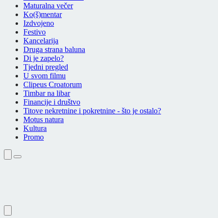
Maturalna večer
Ko(š)mentar
Izdvojeno
Festivo
Kancelarija
Druga strana baluna
Di je zapelo?
Tjedni pregled
U svom filmu
Clipeus Croatorum
Timbar na libar
Financije i društvo
Titove nekretnine i pokretnine - što je ostalo?
Motus natura
Kultura
Promo