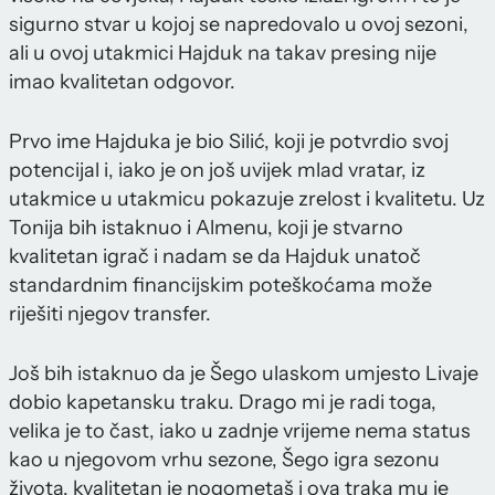
sigurno stvar u kojoj se napredovalo u ovoj sezoni,
ali u ovoj utakmici Hajduk na takav presing nije
imao kvalitetan odgovor.
Prvo ime Hajduka je bio Silić, koji je potvrdio svoj
potencijal i, iako je on još uvijek mlad vratar, iz
utakmice u utakmicu pokazuje zrelost i kvalitetu. Uz
Tonija bih istaknuo i Almenu, koji je stvarno
kvalitetan igrač i nadam se da Hajduk unatoč
standardnim financijskim poteškoćama može
riješiti njegov transfer.
Još bih istaknuo da je Šego ulaskom umjesto Livaje
dobio kapetansku traku. Drago mi je radi toga,
velika je to čast, iako u zadnje vrijeme nema status
kao u njegovom vrhu sezone, Šego igra sezonu
života, kvalitetan je nogometaš i ova traka mu je