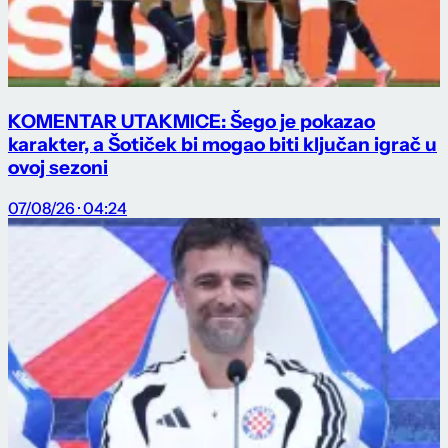
KOMENTAR UTAKMICE: Šego je pokazao
karakter, a Šotiček bi mogao biti ključan igrač u
ovoj sezoni
07/08/26 · 04:24