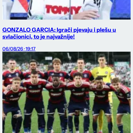
GONZALO GARCIA: Igrači pjevaju i plešu u
svlačionici, to je najvažnije!
06/08/26 · 19:17