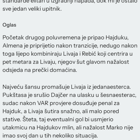
standarde elitan u izgradnji napada, dok mi je ostalo
sve jedan veliki upitnik.
Oglas
Početak drugog poluvremena je pripao Hajduku,
Almena je priprijetio nakon tranzicije, nedugo nakon
toga lijepo kombiniraju Livaja i Rebić koji centrira u
pet metara za Livaju, njegov šut glavom nažalost
odsjeda na prečki domaćina.
Najveću šansu promašuje Livaja iz jedanaesterca.
Pukštasa je srušio Dajčer na ulasku u šesnaesterac,
sudac nakon VAR provjere dosuđuje penal za
Hajduk, a Livaja šutira snažno, ali malo pored
stative. Šteta, taj eventualni gol bi usmjerio
utakmicu na Hajdukov mlin, ali nažalost Marko nije
imao svoj dan u tih nekoliko situacija.