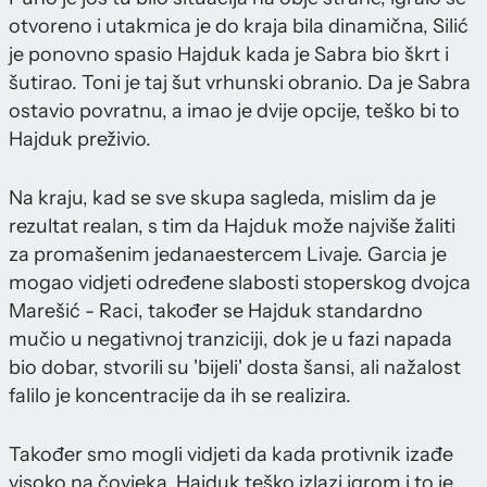
otvoreno i utakmica je do kraja bila dinamična, Silić
je ponovno spasio Hajduk kada je Sabra bio škrt i
šutirao. Toni je taj šut vrhunski obranio. Da je Sabra
ostavio povratnu, a imao je dvije opcije, teško bi to
Hajduk preživio.
Na kraju, kad se sve skupa sagleda, mislim da je
rezultat realan, s tim da Hajduk može najviše žaliti
za promašenim jedanaestercem Livaje. Garcia je
mogao vidjeti određene slabosti stoperskog dvojca
Marešić - Raci, također se Hajduk standardno
mučio u negativnoj tranziciji, dok je u fazi napada
bio dobar, stvorili su 'bijeli' dosta šansi, ali nažalost
falilo je koncentracije da ih se realizira.
Također smo mogli vidjeti da kada protivnik izađe
visoko na čovjeka, Hajduk teško izlazi igrom i to je