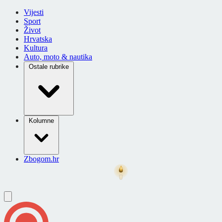
Vijesti
Sport
Život
Hrvatska
Kultura
Auto, moto & nautika
Ostale rubrike
Kolumne
Zbogom.hr