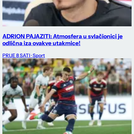
ADRION PAJAZITI: Atmosfera u svlačionici je
odlična iza ovakve utakmice!
PRIJE 8 SATI
· Sport