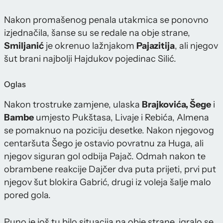
Nakon promašenog penala utakmica se ponovno
izjednačila, šanse su se redale na obje strane,
Smiljanić
je okrenuo lažnjakom
Pajazitija
, ali njegov
šut brani najbolji Hajdukov pojedinac Silić.
Oglas
Nakon trostruke zamjene, ulaska
Brajkovića, Šege
i
Bambe
umjesto Pukštasa, Livaje i Rebića, Almena
se pomaknuo na poziciju desetke. Nakon njegovog
centaršuta Šego je ostavio povratnu za Huga, ali
njegov siguran gol odbija Pajač. Odmah nakon te
obrambene reakcije Dajčer dva puta prijeti, prvi put
njegov šut blokira Gabrić, drugi iz voleja šalje malo
pored gola.
Puno je još tu bilo situacija na obje strane, igralo se