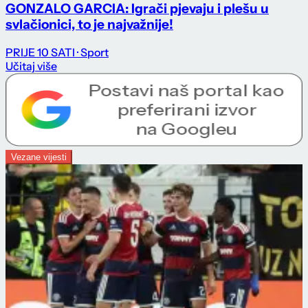
GONZALO GARCIA: Igrači pjevaju i plešu u
svlačionici, to je najvažnije!
PRIJE 10 SATI
· Sport
Učitaj više
Vezane vijesti