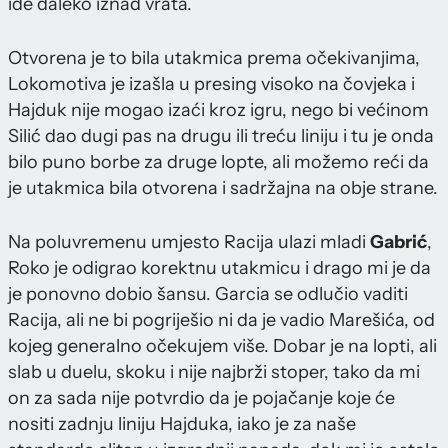
ide daleko iznad vrata.
Otvorena je to bila utakmica prema očekivanjima,
Lokomotiva je izašla u presing visoko na čovjeka i
Hajduk nije mogao izaći kroz igru, nego bi većinom
Silić dao dugi pas na drugu ili treću liniju i tu je onda
bilo puno borbe za druge lopte, ali možemo reći da
je utakmica bila otvorena i sadržajna na obje strane.
Na poluvremenu umjesto Racija ulazi mladi
Gabrić
,
Roko je odigrao korektnu utakmicu i drago mi je da
je ponovno dobio šansu. Garcia se odlučio vaditi
Racija, ali ne bi pogriješio ni da je vadio Marešića, od
kojeg generalno očekujem više. Dobar je na lopti, ali
slab u duelu, skoku i nije najbrži stoper, tako da mi
on za sada nije potvrdio da je pojačanje koje će
nositi zadnju liniju Hajduka, iako je za naše