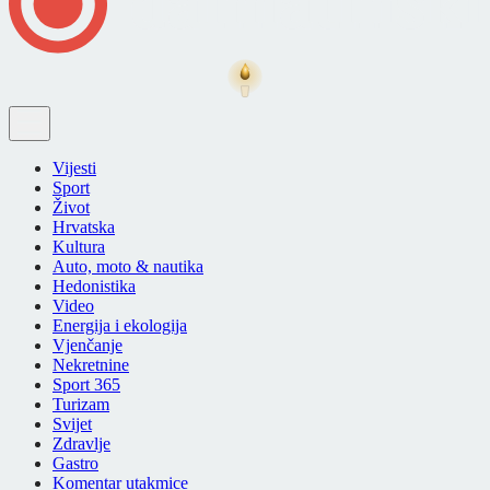
Vijesti
Sport
Život
Hrvatska
Kultura
Auto, moto & nautika
Hedonistika
Video
Energija i ekologija
Vjenčanje
Nekretnine
Sport 365
Turizam
Svijet
Zdravlje
Gastro
Komentar utakmice