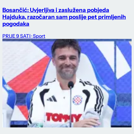
Bosančić: Uvjerljiva i zaslužena pobjeda
Hajduka, razočaran sam poslije pet primljenih
pogodaka
PRIJE 9 SATI
· Sport