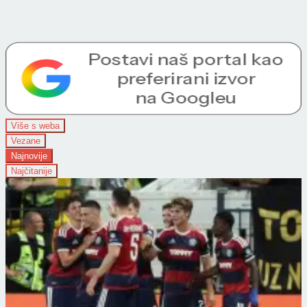
Više s weba
Vezane
Najnovije
Najčitanije