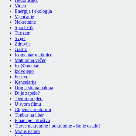
Hedonistika
Video
Energija i ekologija
Vjenčanje
Nekretnine
Sport 365
Turizam
Svijet
Zdravlje
Gastro
Komentar utakmice
Maturalna večer
Ko(š)mentar
Izdvojeno
Festivo
Kancelarija
Druga strana baluna
Di je zapelo?
Tjedni pregled
U svom filmu
Clipeus Croatorum
Timbar na libar
Financije i društvo
Titove nekretnine i pokretnine - što je ostalo?
Motus natura