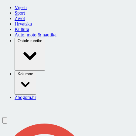
Vijesti
Sport
Život
Hrvatska
Kultura
Auto, moto & nautika
Ostale rubrike
Kolumne
Zbogom.hr