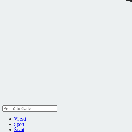
Vijesti
Sport
Život