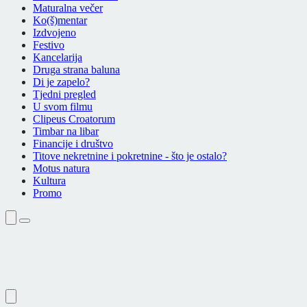
Maturalna večer
Ko(š)mentar
Izdvojeno
Festivo
Kancelarija
Druga strana baluna
Di je zapelo?
Tjedni pregled
U svom filmu
Clipeus Croatorum
Timbar na libar
Financije i društvo
Titove nekretnine i pokretnine - što je ostalo?
Motus natura
Kultura
Promo