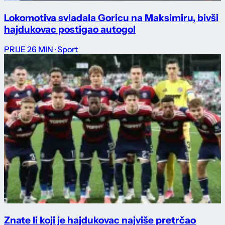
Lokomotiva svladala Goricu na Maksimiru, bivši
hajdukovac postigao autogol
PRIJE 26 MIN
· Sport
Znate li koji je hajdukovac najviše pretrčao