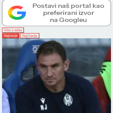
Više s weba
Najnovije
Najčitanije