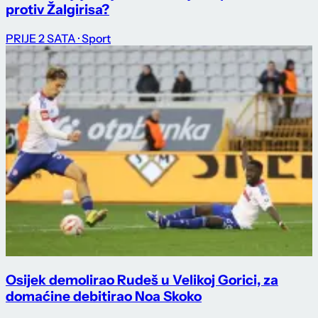
protiv Žalgirisa?
PRIJE 2 SATA
· Sport
Osijek demolirao Rudeš u Velikoj Gorici, za
domaćine debitirao Noa Skoko