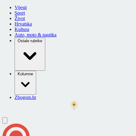
Vijesti
Sport
Život
Hrvatska
Kultura
Auto, moto & nautika
Ostale rubrike
Kolumne
Zbogom.hr