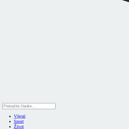
Vijesti
Sport
Život