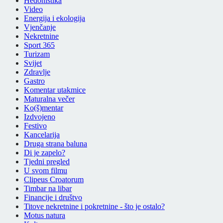
Hedonistika
Video
Energija i ekologija
Vjenčanje
Nekretnine
Sport 365
Turizam
Svijet
Zdravlje
Gastro
Komentar utakmice
Maturalna večer
Ko(š)mentar
Izdvojeno
Festivo
Kancelarija
Druga strana baluna
Di je zapelo?
Tjedni pregled
U svom filmu
Clipeus Croatorum
Timbar na libar
Financije i društvo
Titove nekretnine i pokretnine - što je ostalo?
Motus natura