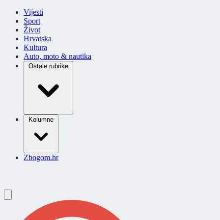
Vijesti
Sport
Život
Hrvatska
Kultura
Auto, moto & nautika
Ostale rubrike
Kolumne
Zbogom.hr