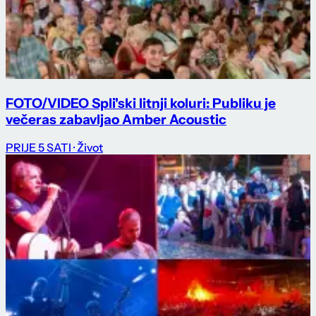
FOTO/VIDEO Spli'ski litnji koluri: Publiku je
večeras zabavljao Amber Acoustic
PRIJE 5 SATI
· Život