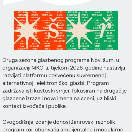
Druga sezona glazbenog programa Novi šum, u
organizaciji MKC-a, tijekom 2026. godine nastavlja
razvijati platformu posvećenu suvremenoj
alternativnoj i elektroničkoj glazbi. Program
zadržava isti kustoski smjer, fokusiran na drugačije
glazbene izraze i nova imena na sceni, uz bliski
kontakt izvođača i publike.
Ovogodišnje izdanje donosi žanrovski raznolik
program koji obuhvaća ambijentalne i modularne