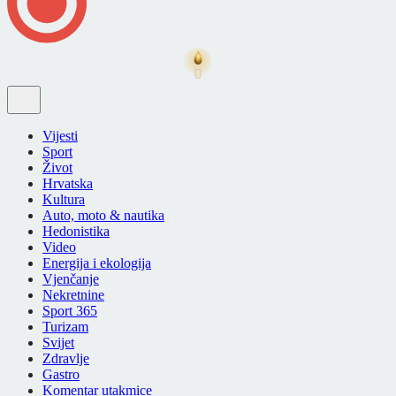
Vijesti
Sport
Život
Hrvatska
Kultura
Auto, moto & nautika
Hedonistika
Video
Energija i ekologija
Vjenčanje
Nekretnine
Sport 365
Turizam
Svijet
Zdravlje
Gastro
Komentar utakmice