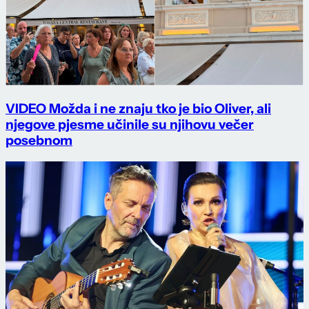
VIDEO Možda i ne znaju tko je bio Oliver, ali
njegove pjesme učinile su njihovu večer
posebnom