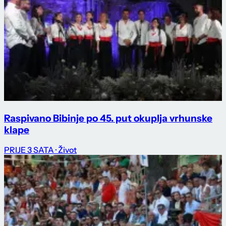
Raspivano Bibinje po 45. put okuplja vrhunske
klape
PRIJE 3 SATA
· Život