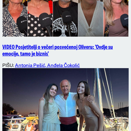
VIDEO Posjetitelji o večeri posvećenoj Oliveru: 'Ovdje su
emocije, tamo je biznis'
PIŠU:
Antonia Pešić
,
Anđela Čokolić