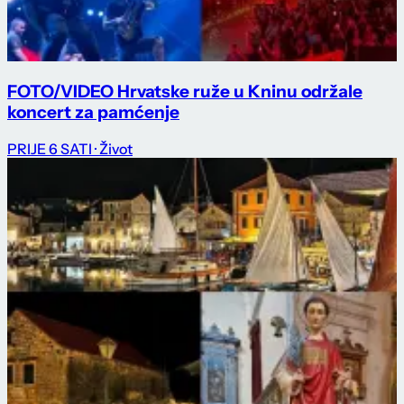
FOTO/VIDEO Hrvatske ruže u Kninu održale
koncert za pamćenje
PRIJE 6 SATI
· Život