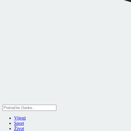
Vijesti
Sport
Život