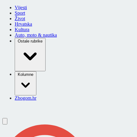
Vijesti
Sport
Život
Hrvatska
Kultura
Auto, moto & nautika
Ostale rubrike
Kolumne
Zbogom.hr