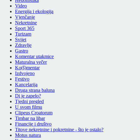
Hedonistika
Video
Energija i ekologija
Vjenčanje
Nekretnine
Sport 365
Turizam
Svijet
Zdravlje
Gastro
Komentar utakmice
Maturalna večer
Ko(š)mentar
Izdvojeno
Festivo
Kancelarija
Druga strana baluna
Di je zapelo?
Tjedni pregled
U svom filmu
Clipeus Croatorum
Timbar na libar
Financije i društvo
Titove nekretnine i pokretnine - što je ostalo?
Motus natura