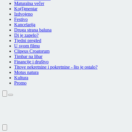
Maturalna večer
Ko(š)mentar
Izdvojeno
Festivo
Kancelarija
Druga strana baluna
Di je zapelo?
Tjedni pregled
U svom filmu
Clipeus Croatorum
Timbar na libar
Financije i društvo
Titove nekretnine i pokretnine - što je ostalo?
Motus natura
Kultura
Promo