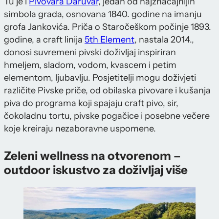
Tu je i
Pivovara Daruvar
, jedan od najznačajnijih
simbola grada, osnovana 1840. godine na imanju
grofa Jankovića. Priča o Staročeškom počinje 1893.
godine, a craft linija
5th Element
, nastala 2014.,
donosi suvremeni pivski doživljaj inspiriran
hmeljem, sladom, vodom, kvascem i petim
elementom, ljubavlju. Posjetitelji mogu doživjeti
različite Pivske priče, od obilaska pivovare i kušanja
piva do programa koji spajaju craft pivo, sir,
čokoladnu tortu, pivske pogačice i posebne večere
koje kreiraju nezaboravne uspomene.
Zeleni wellness na otvorenom –
outdoor iskustvo za doživljaj više