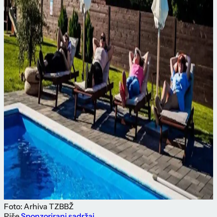
Foto: Arhiva TZBBŽ
Piše
Sponzorirani sadržaj