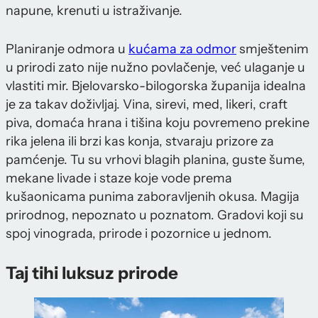
napune, krenuti u istraživanje.
Planiranje odmora u
kućama za odmor
smještenim
u prirodi zato nije nužno povlačenje, već ulaganje u
vlastiti mir. Bjelovarsko-bilogorska županija idealna
je za takav doživljaj. Vina, sirevi, med, likeri, craft
piva, domaća hrana i tišina koju povremeno prekine
rika jelena ili brzi kas konja, stvaraju prizore za
pamćenje. Tu su vrhovi blagih planina, guste šume,
mekane livade i staze koje vode prema
kušaonicama punima zaboravljenih okusa. Magija
prirodnog, nepoznato u poznatom. Gradovi koji su
spoj vinograda, prirode i pozornice u jednom.
Taj tihi luksuz prirode