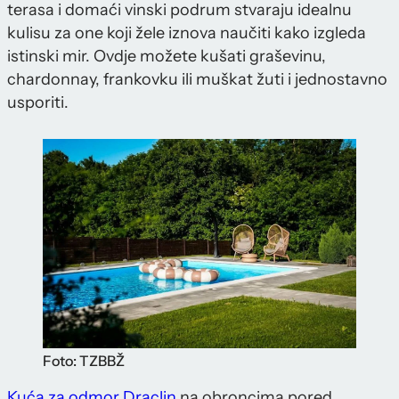
terasa i domaći vinski podrum stvaraju idealnu
kulisu za one koji žele iznova naučiti kako izgleda
istinski mir. Ovdje možete kušati graševinu,
chardonnay, frankovku ili muškat žuti i jednostavno
usporiti.
Foto: TZBBŽ
Kuća za odmor Draclin
na obroncima pored