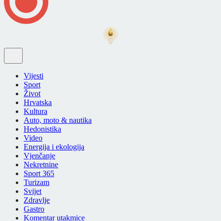
Vijesti
Sport
Život
Hrvatska
Kultura
Auto, moto & nautika
Hedonistika
Video
Energija i ekologija
Vjenčanje
Nekretnine
Sport 365
Turizam
Svijet
Zdravlje
Gastro
Komentar utakmice