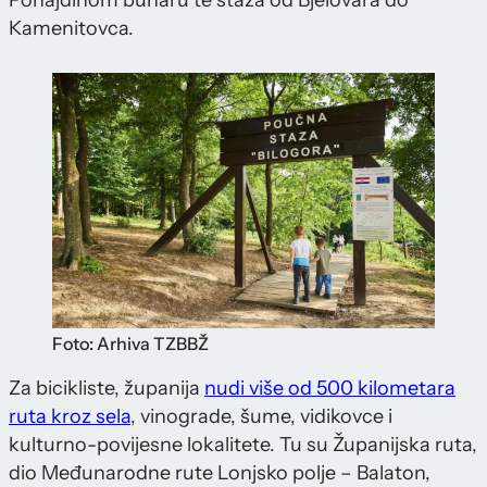
Pohajdinom bunaru te staza od Bjelovara do
Kamenitovca.
Foto: Arhiva TZBBŽ
Za bicikliste, županija
nudi više od 500 kilometara
ruta kroz sela
, vinograde, šume, vidikovce i
kulturno-povijesne lokalitete. Tu su Županijska ruta,
dio Međunarodne rute Lonjsko polje – Balaton,