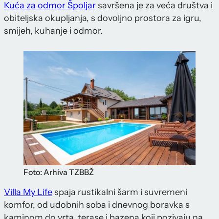
Kuća za odmor Špoljar
savršena je za veća društva i
obiteljska okupljanja, s dovoljno prostora za igru,
smijeh, kuhanje i odmor.
Foto: Arhiva TZBBŽ
Villa My Life
spaja rustikalni šarm i suvremeni
komfor, od udobnih soba i dnevnog boravka s
kaminom do vrta, terase i bazena koji pozivaju na