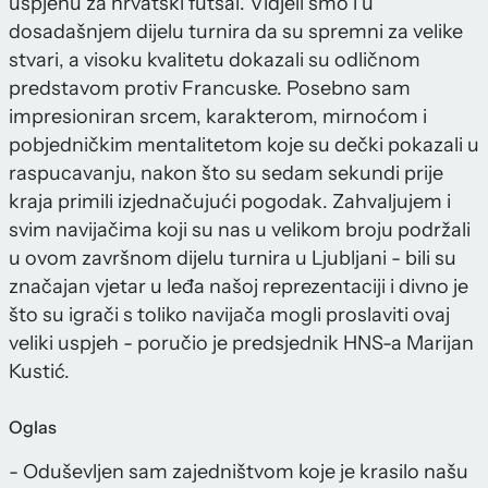
uspjehu za hrvatski futsal. Vidjeli smo i u
dosadašnjem dijelu turnira da su spremni za velike
stvari, a visoku kvalitetu dokazali su odličnom
predstavom protiv Francuske. Posebno sam
impresioniran srcem, karakterom, mirnoćom i
pobjedničkim mentalitetom koje su dečki pokazali u
raspucavanju, nakon što su sedam sekundi prije
kraja primili izjednačujući pogodak. Zahvaljujem i
svim navijačima koji su nas u velikom broju podržali
u ovom završnom dijelu turnira u Ljubljani - bili su
značajan vjetar u leđa našoj reprezentaciji i divno je
što su igrači s toliko navijača mogli proslaviti ovaj
veliki uspjeh - poručio je predsjednik HNS-a Marijan
Kustić.
Oglas
- Oduševljen sam zajedništvom koje je krasilo našu