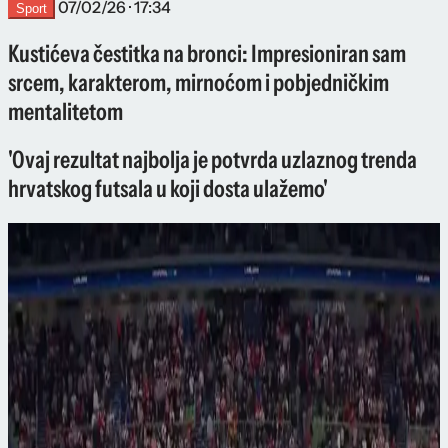
07/02/26 · 17:34
Sport
Kustićeva čestitka na bronci: Impresioniran sam
srcem, karakterom, mirnoćom i pobjedničkim
mentalitetom
'Ovaj rezultat najbolja je potvrda uzlaznog trenda
hrvatskog futsala u koji dosta ulažemo'