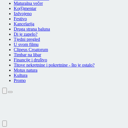
Maturalna večer
Ko(š)mentar
Izdvojeno
Festivo
Kancelarija
Druga strana baluna
Di je zapelo?
Tjedni pregled
U svom filmu
Clipeus Croatorum
Timbar na libar
Financije i društvo
Titove nekretnine i pokretnine - što je ostalo?
Motus natura
Kultura
Promo