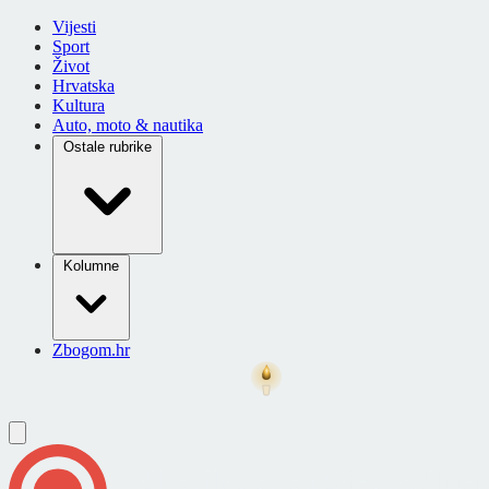
Vijesti
Sport
Život
Hrvatska
Kultura
Auto, moto & nautika
Ostale rubrike
Kolumne
Zbogom.hr