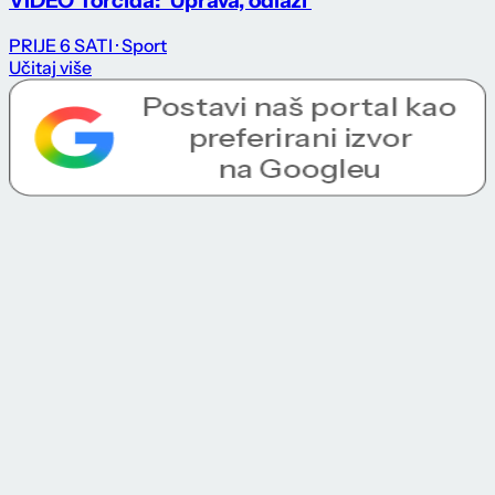
VIDEO Torcida: 'Uprava, odlazi'
PRIJE 6 SATI
· Sport
Učitaj više