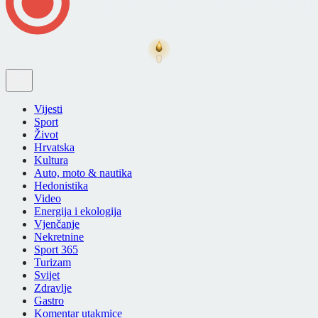
Vijesti
Sport
Život
Hrvatska
Kultura
Auto, moto & nautika
Hedonistika
Video
Energija i ekologija
Vjenčanje
Nekretnine
Sport 365
Turizam
Svijet
Zdravlje
Gastro
Komentar utakmice