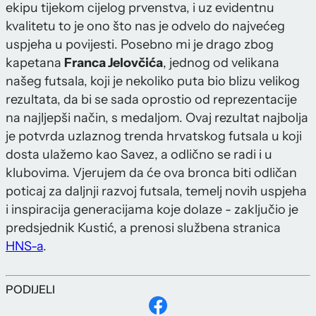
ekipu tijekom cijelog prvenstva, i uz evidentnu
kvalitetu to je ono što nas je odvelo do najvećeg
uspjeha u povijesti. Posebno mi je drago zbog
kapetana
Franca Jelovčića
, jednog od velikana
našeg futsala, koji je nekoliko puta bio blizu velikog
rezultata, da bi se sada oprostio od reprezentacije
na najljepši način, s medaljom. Ovaj rezultat najbolja
je potvrda uzlaznog trenda hrvatskog futsala u koji
dosta ulažemo kao Savez, a odlično se radi i u
klubovima. Vjerujem da će ova bronca biti odličan
poticaj za daljnji razvoj futsala, temelj novih uspjeha
i inspiracija generacijama koje dolaze - zaključio je
predsjednik Kustić, a prenosi službena stranica
HNS-a
.
PODIJELI