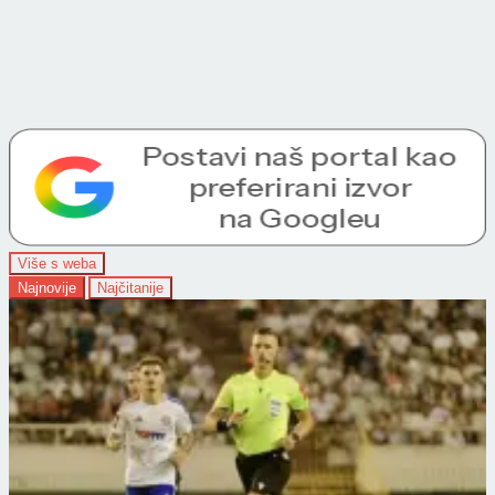
Više s weba
Najnovije
Najčitanije