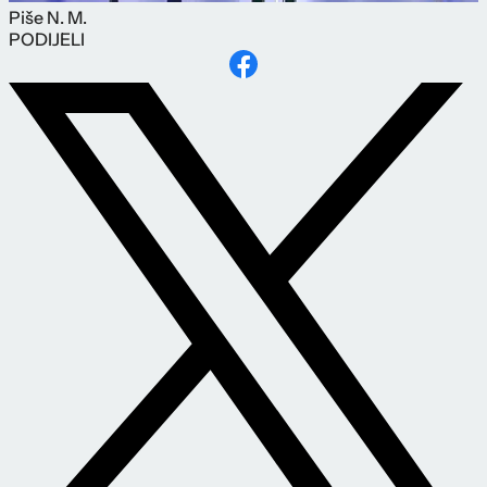
Piše
N. M.
PODIJELI