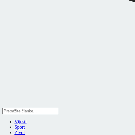
Vijesti
Sport
Život