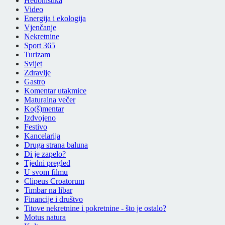
Hedonistika
Video
Energija i ekologija
Vjenčanje
Nekretnine
Sport 365
Turizam
Svijet
Zdravlje
Gastro
Komentar utakmice
Maturalna večer
Ko(š)mentar
Izdvojeno
Festivo
Kancelarija
Druga strana baluna
Di je zapelo?
Tjedni pregled
U svom filmu
Clipeus Croatorum
Timbar na libar
Financije i društvo
Titove nekretnine i pokretnine - što je ostalo?
Motus natura