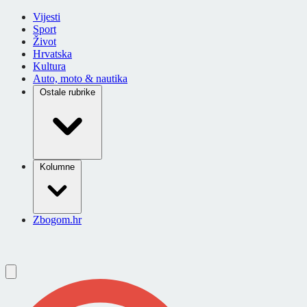
Vijesti
Sport
Život
Hrvatska
Kultura
Auto, moto & nautika
Ostale rubrike
Kolumne
Zbogom.hr