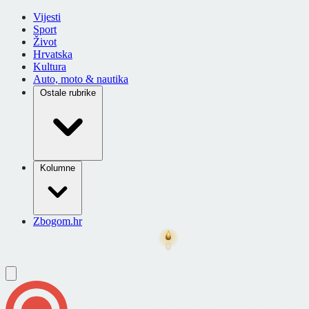
Vijesti
Sport
Život
Hrvatska
Kultura
Auto, moto & nautika
Ostale rubrike
Kolumne
Zbogom.hr