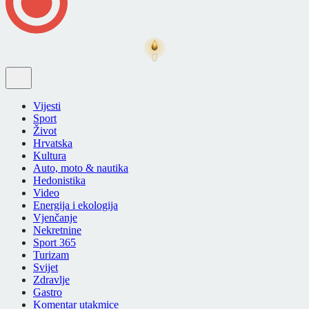
Vijesti
Sport
Život
Hrvatska
Kultura
Auto, moto & nautika
Hedonistika
Video
Energija i ekologija
Vjenčanje
Nekretnine
Sport 365
Turizam
Svijet
Zdravlje
Gastro
Komentar utakmice