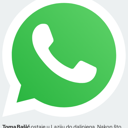
Toma Bašić
ostaje u Laziju do daljnjega. Nakon što