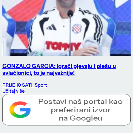
GONZALO GARCIA: Igrači pjevaju i plešu u
svlačionici, to je najvažnije!
PRIJE 10 SATI
· Sport
Učitaj više