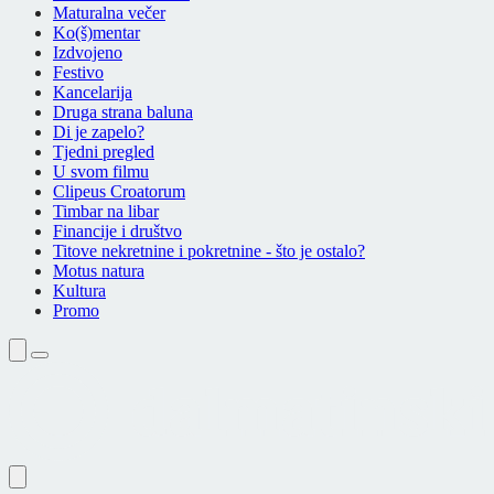
Maturalna večer
Ko(š)mentar
Izdvojeno
Festivo
Kancelarija
Druga strana baluna
Di je zapelo?
Tjedni pregled
U svom filmu
Clipeus Croatorum
Timbar na libar
Financije i društvo
Titove nekretnine i pokretnine - što je ostalo?
Motus natura
Kultura
Promo