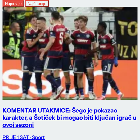
Najnovije
Najčitanije
KOMENTAR UTAKMICE: Šego je pokazao
karakter, a Šotiček bi mogao biti ključan igrač u
ovoj sezoni
PRIJE 1 SAT
· Sport