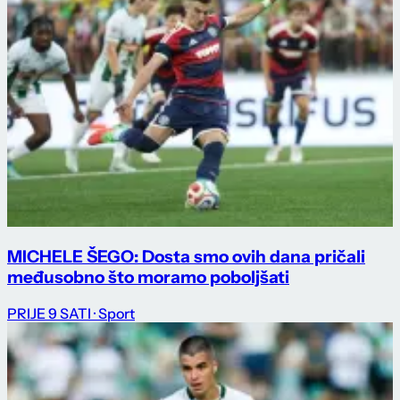
MICHELE ŠEGO: Dosta smo ovih dana pričali
međusobno što moramo poboljšati
PRIJE 9 SATI
· Sport