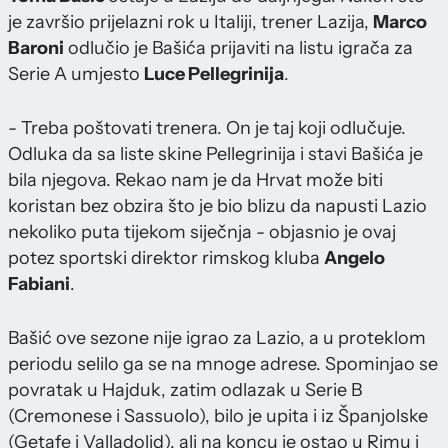
je završio prijelazni rok u Italiji, trener Lazija,
Marco
Baroni
odlučio je Bašića prijaviti na listu igrača za
Serie A umjesto
Luce Pellegrinija
.
- Treba poštovati trenera. On je taj koji odlučuje.
Odluka da sa liste skine Pellegrinija i stavi Bašića je
bila njegova. Rekao nam je da Hrvat može biti
koristan bez obzira što je bio blizu da napusti Lazio
nekoliko puta tijekom siječnja - objasnio je ovaj
potez sportski direktor rimskog kluba
Angelo
Fabiani
.
Bašić ove sezone nije igrao za Lazio, a u proteklom
periodu selilo ga se na mnoge adrese. Spominjao se
povratak u Hajduk, zatim odlazak u Serie B
(Cremonese i Sassuolo), bilo je upita i iz Španjolske
(Getafe i Valladolid), ali na koncu je ostao u Rimu i