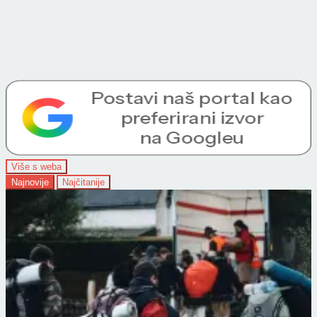
Više s weba
Najnovije
Najčitanije