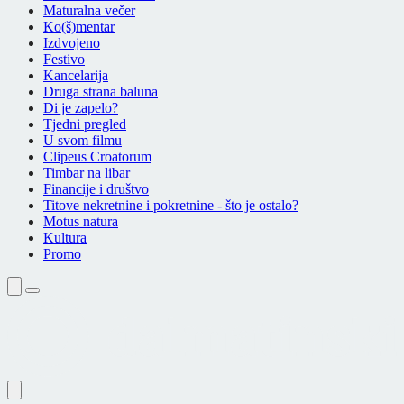
Maturalna večer
Ko(š)mentar
Izdvojeno
Festivo
Kancelarija
Druga strana baluna
Di je zapelo?
Tjedni pregled
U svom filmu
Clipeus Croatorum
Timbar na libar
Financije i društvo
Titove nekretnine i pokretnine - što je ostalo?
Motus natura
Kultura
Promo