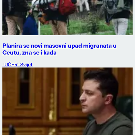
Planira se novi masovni upad migranata u
Ceutu, zna se i kada
JUČER
· Svijet