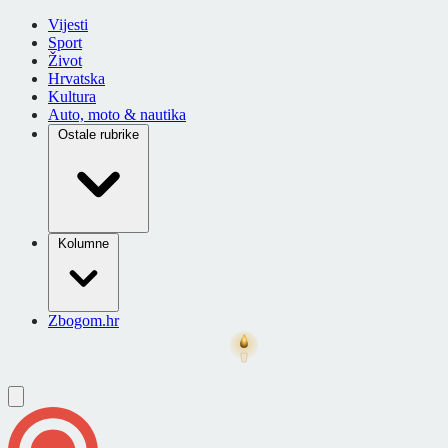
Vijesti
Sport
Život
Hrvatska
Kultura
Auto, moto & nautika
Ostale rubrike
Kolumne
Zbogom.hr