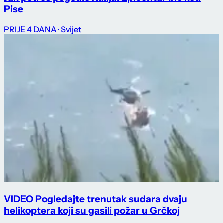
Pise
PRIJE 4 DANA
· Svijet
VIDEO Pogledajte trenutak sudara dvaju
helikoptera koji su gasili požar u Grčkoj