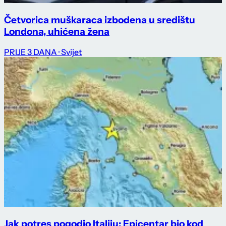
Četvorica muškaraca izbodena u središtu
Londona, uhićena žena
PRIJE 3 DANA
· Svijet
Jak potres pogodio Italiju: Epicentar bio kod