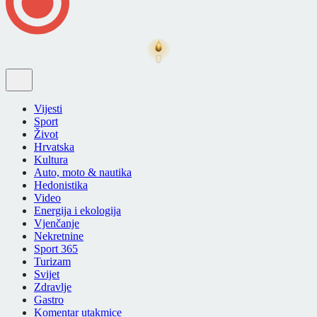
Vijesti
Sport
Život
Hrvatska
Kultura
Auto, moto & nautika
Hedonistika
Video
Energija i ekologija
Vjenčanje
Nekretnine
Sport 365
Turizam
Svijet
Zdravlje
Gastro
Komentar utakmice