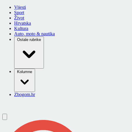
Vijesti
Sport
Život
Hrvatska
Kultura
Auto, moto & nautika
Ostale rubrike
Kolumne
Zbogom.hr