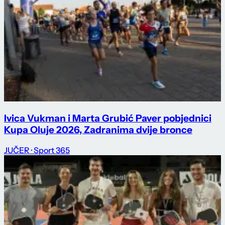
Ivica Vukman i Marta Grubić Paver pobjednici
Kupa Oluje 2026, Zadranima dvije bronce
JUČER
· Sport 365