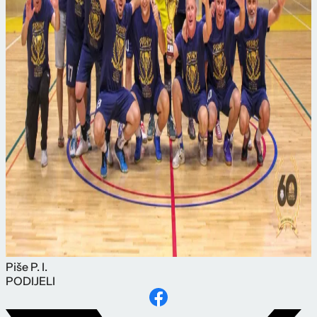
Piše
P. I.
PODIJELI