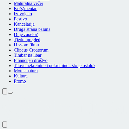
Maturalna večer
Ko(š)mentar
Izdvojeno
Festivo
Kancelarija
Druga strana baluna
Di je zapelo?
Tjedni pregled
U svom filmu
Clipeus Croatorum
Timbar na libar
Financije i društvo
Titove nekretnine i pokretnine - što je ostalo?
Motus natura
Kultura
Promo