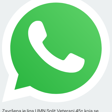
Završena je liga UMN Split Veterani 45+ koja se