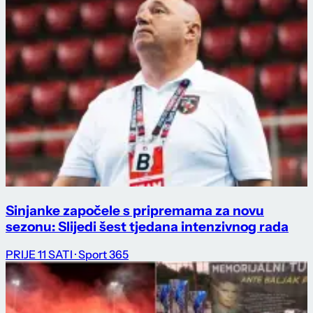
Sinjanke započele s pripremama za novu
sezonu: Slijedi šest tjedana intenzivnog rada
PRIJE 11 SATI
· Sport 365