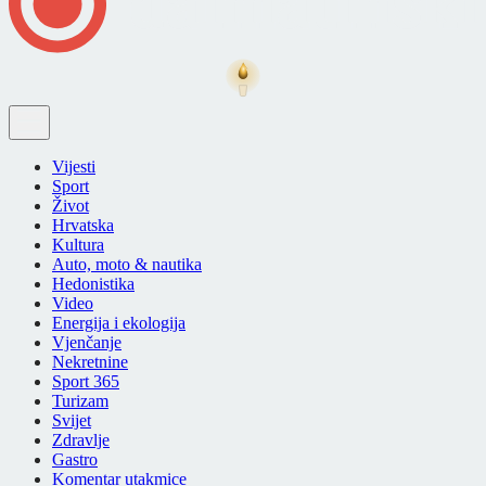
Vijesti
Sport
Život
Hrvatska
Kultura
Auto, moto & nautika
Hedonistika
Video
Energija i ekologija
Vjenčanje
Nekretnine
Sport 365
Turizam
Svijet
Zdravlje
Gastro
Komentar utakmice