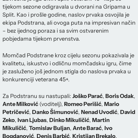
tijekom sezone odigravala u dvorani na Gripama u
Split. Kao i prošle godine, naslov prvaka osvojila je
ekipa Podstrana, ali ovoga puta na impresivan način
– bez ijednog poraza i sa svim ostvarenim
pobjedama tijekom prvenstva.
Momčad Podstrane kroz cijelu sezonu pokazivala je
kvalitetu, iskustvo i odličnu momčadsku igru, čime
je zasluženo još jednom stigla do naslova prvaka u
konkurenciji veterana 45+.
Za Podstranu su nastupali:
Joško Parać
,
Boris Odak
,
Ante Milković
(voditelj),
Romeo Perišić
,
Mario
Petričević
,
Danko Šimunović
,
Nenad Uvodić
,
David
Zeko
,
Ivan Ljubas
,
Dinko Mikuličić
,
Martin
Mikuličić
,
Tomislav Buljan
,
Ante Barać
,
Ivo
Bogdanović
,
Denis Barbić
,
Kristijan Brekalo
,