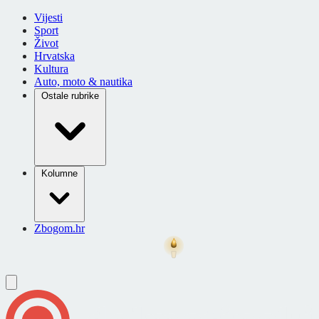
Vijesti
Sport
Život
Hrvatska
Kultura
Auto, moto & nautika
Ostale rubrike
Kolumne
Zbogom.hr