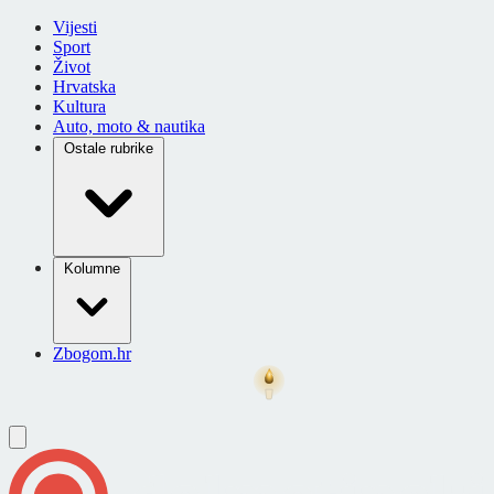
Vijesti
Sport
Život
Hrvatska
Kultura
Auto, moto & nautika
Ostale rubrike
Kolumne
Zbogom.hr