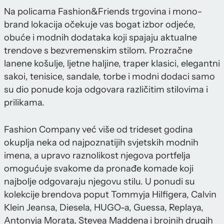
Na policama Fashion&Friends trgovina i mono-
brand lokacija očekuje vas bogat izbor odjeće,
obuće i modnih dodataka koji spajaju aktualne
trendove s bezvremenskim stilom. Prozračne
lanene košulje, ljetne haljine, traper klasici, elegantni
sakoi, tenisice, sandale, torbe i modni dodaci samo
su dio ponude koja odgovara različitim stilovima i
prilikama.
Fashion Company već više od trideset godina
okuplja neka od najpoznatijih svjetskih modnih
imena, a upravo raznolikost njegova portfelja
omogućuje svakome da pronađe komade koji
najbolje odgovaraju njegovu stilu. U ponudi su
kolekcije brendova poput Tommyja Hilfigera, Calvin
Klein Jeansa, Diesela, HUGO-a, Guessa, Replaya,
Antonyja Morata, Stevea Maddena
i brojnih drugih