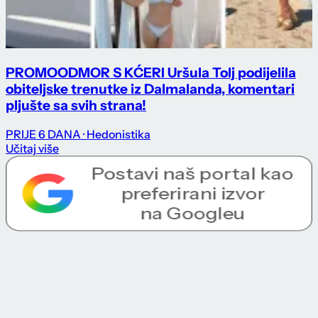
PROMO
ODMOR S KĆERI Uršula Tolj podijelila
obiteljske trenutke iz Dalmalanda, komentari
pljušte sa svih strana!
PRIJE 6 DANA
· Hedonistika
Učitaj više