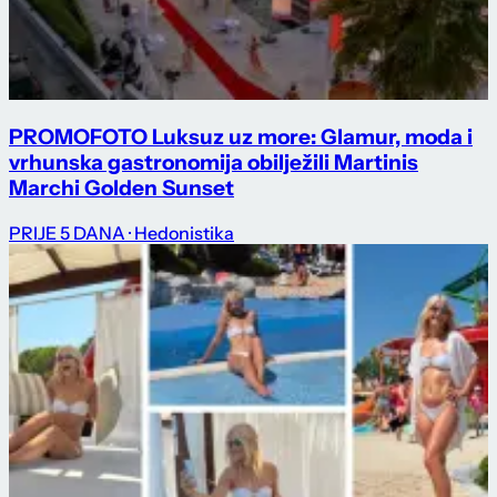
PROMO
FOTO Luksuz uz more: Glamur, moda i
vrhunska gastronomija obilježili Martinis
Marchi Golden Sunset
PRIJE 5 DANA
· Hedonistika