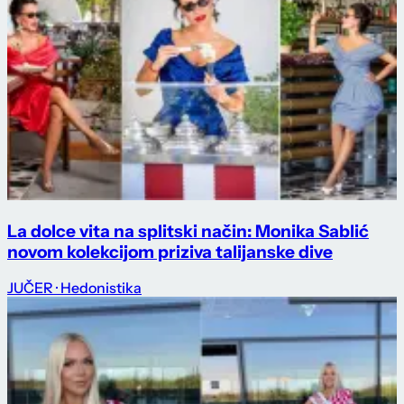
La dolce vita na splitski način: Monika Sablić
novom kolekcijom priziva talijanske dive
JUČER
· Hedonistika