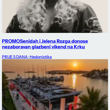
PROMO
Senidah i Jelena Rozga donose
nezaboravan glazbeni vikend na Krku
PRIJE 5 DANA
· Hedonistika