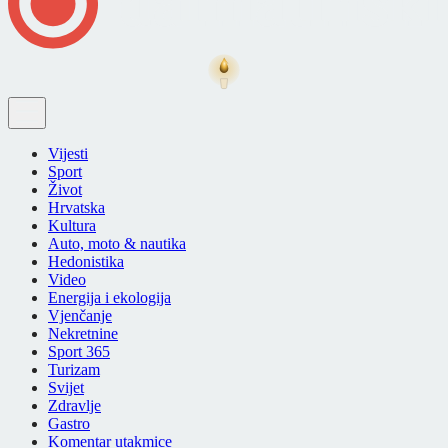
Vijesti
Sport
Život
Hrvatska
Kultura
Auto, moto & nautika
Hedonistika
Video
Energija i ekologija
Vjenčanje
Nekretnine
Sport 365
Turizam
Svijet
Zdravlje
Gastro
Komentar utakmice