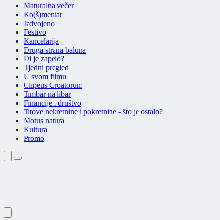
Maturalna večer
Ko(š)mentar
Izdvojeno
Festivo
Kancelarija
Druga strana baluna
Di je zapelo?
Tjedni pregled
U svom filmu
Clipeus Croatorum
Timbar na libar
Financije i društvo
Titove nekretnine i pokretnine - što je ostalo?
Motus natura
Kultura
Promo