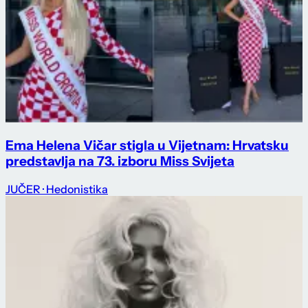
Ema Helena Vičar stigla u Vijetnam: Hrvatsku
predstavlja na 73. izboru Miss Svijeta
JUČER
· Hedonistika