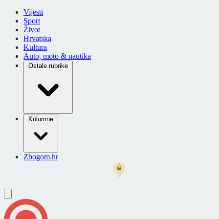
Vijesti
Sport
Život
Hrvatska
Kultura
Auto, moto & nautika
Ostale rubrike
Kolumne
Zbogom.hr