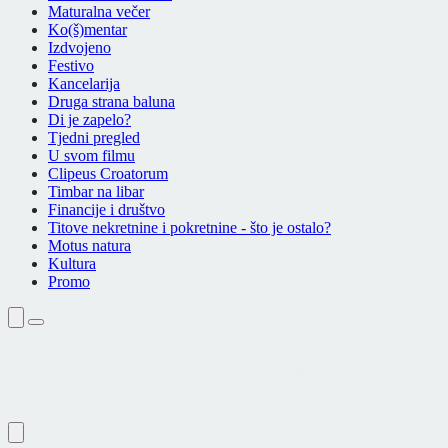
Maturalna večer
Ko(š)mentar
Izdvojeno
Festivo
Kancelarija
Druga strana baluna
Di je zapelo?
Tjedni pregled
U svom filmu
Clipeus Croatorum
Timbar na libar
Financije i društvo
Titove nekretnine i pokretnine - što je ostalo?
Motus natura
Kultura
Promo