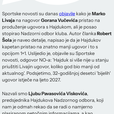
Sportske novosti su danas
objavile
kako je
Marko
Livaja
na nagovor
Gorana Vučevića
pristao na
produženje ugovora s Hajdukom, ali je posao
stopirao Nadzorni odbor kluba. Autor članka
Robert
Šola
je naveo detalje, napisao je da je Hajdukov
kapetan pristao na znatno manji ugovor i to s
opcijom 1+1. Uslijedio je, objavile su Sportske
novosti, odgovor NO-a: 'Hajduk si više nije u stanju
priuštiti Livajin ugovor, koliko god bio manji od
aktualnog'. Podsjetimo, 32-godišnjoj desetci 'bijelih'
ugovor istječe na ljeto 2027.
Nazvali smo
Ljubu Pavasovića Viskovića
,
predsjednika Hajdukova Nadzornog odbora, koji
nam je odmah rekao da se radi o namjerno
plasiranom netočnim informacijama, a kao