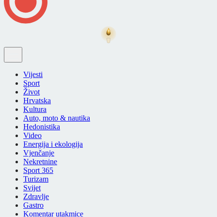
Vijesti
Sport
Život
Hrvatska
Kultura
Auto, moto & nautika
Hedonistika
Video
Energija i ekologija
Vjenčanje
Nekretnine
Sport 365
Turizam
Svijet
Zdravlje
Gastro
Komentar utakmice