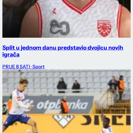
Split u jednom danu predstavio dvojicu novih
igrača
PRIJE 8 SATI
· Sport