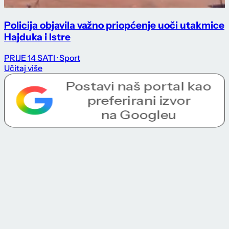
Policija objavila važno priopćenje uoči utakmice
Hajduka i Istre
PRIJE 14 SATI
· Sport
Učitaj više