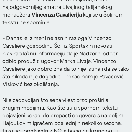
najodgovornijeg smatra Livajinog talijanskog
menadžera
Vincenza Cavalierija
koji se u Šolinom
tekstu ne spominje.
- Danas je iz meni nejasnih razloga Vincenzo
Cavaliere gospodinu Šoli iz Sportskih novosti
plasirao lažnu informaciju da je Nadzorni odbor
odbio produžiti ugovor Marka Livaje. Vincenzo
Cavaliere jako dobro zna da to nije istina i da se tako
što nikada nije dogodilo – rekao nam je Pavasović
Visković bez okolišanja.
Nije zadovoljan što se ta vijest brzo proširila i
drugim medijima. Kao što su u spornom tekstu
objavljeni koraci do propasti dogovora s najboljim
Hajdukovim igračem posljednjih nekoliko sezona,
tako se i predsjednik NO-a bacio na kronologiju