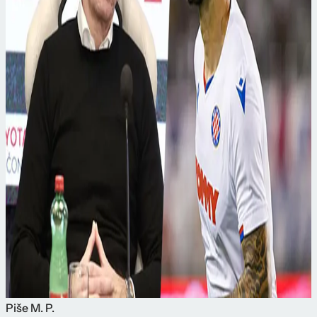
Piše
M. P.