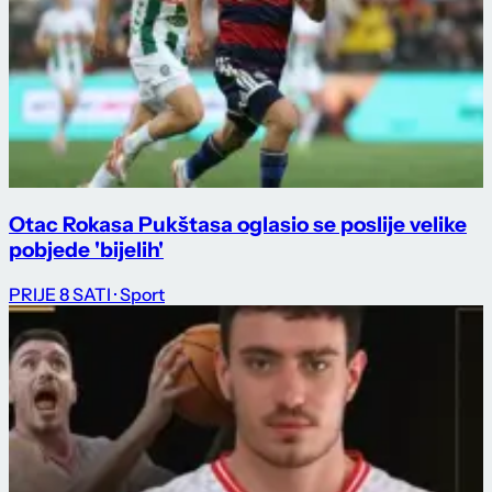
Otac Rokasa Pukštasa oglasio se poslije velike
pobjede 'bijelih'
PRIJE 8 SATI
· Sport