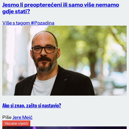
Jesmo li preopterećeni ili samo više nemamo
gdje stati?
Više s tagom #Pozadina
Ako si znao, zašto si nastavio?
Piše
Jere Meić
Vezane vijesti