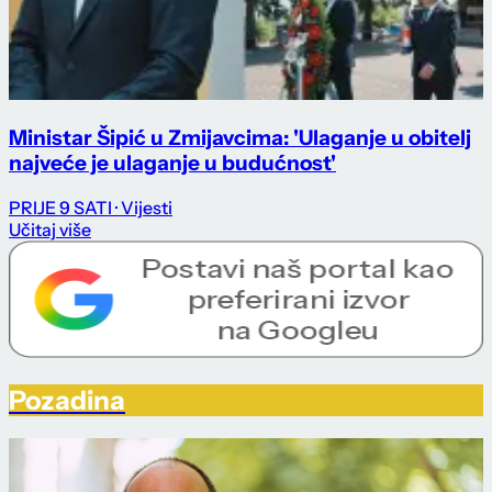
Ministar Šipić u Zmijavcima: 'Ulaganje u obitelj
najveće je ulaganje u budućnost'
PRIJE 9 SATI
· Vijesti
Učitaj više
Pozadina