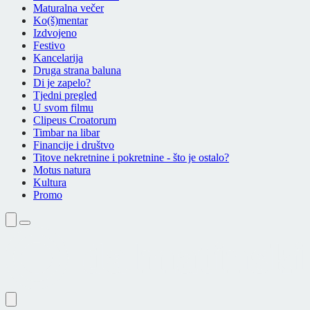
Maturalna večer
Ko(š)mentar
Izdvojeno
Festivo
Kancelarija
Druga strana baluna
Di je zapelo?
Tjedni pregled
U svom filmu
Clipeus Croatorum
Timbar na libar
Financije i društvo
Titove nekretnine i pokretnine - što je ostalo?
Motus natura
Kultura
Promo