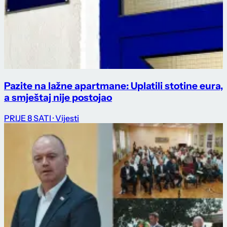
Pazite na lažne apartmane: Uplatili stotine eura,
a smještaj nije postojao
PRIJE 8 SATI
· Vijesti