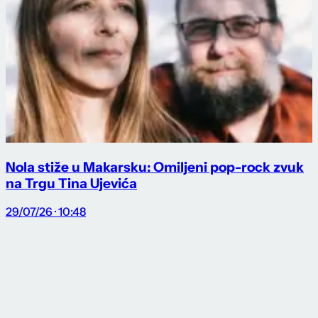
Nola stiže u Makarsku: Omiljeni pop-rock zvuk
na Trgu Tina Ujevića
29/07/26 · 10:48