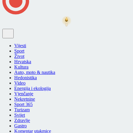
Vijesti
Sport
Život
Hrvatska
Kultura
Auto, moto & nautika
Hedonistika
Video
Energija i ekologija
Vjenčanje
Nekretnine
Sport 365
Turizam
Svijet
Zdravlje
Gastro
Komentar utakmice