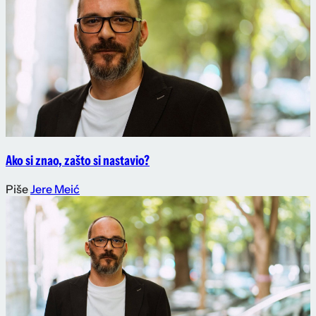
Ako si znao, zašto si nastavio?
Piše
Jere Meić