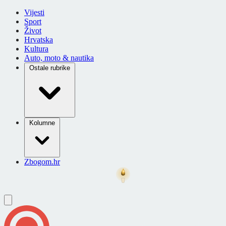
Vijesti
Sport
Život
Hrvatska
Kultura
Auto, moto & nautika
Ostale rubrike
Kolumne
Zbogom.hr