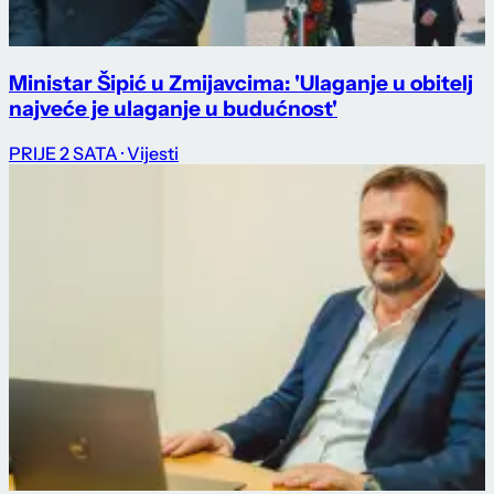
Ministar Šipić u Zmijavcima: 'Ulaganje u obitelj
najveće je ulaganje u budućnost'
PRIJE 2 SATA
· Vijesti