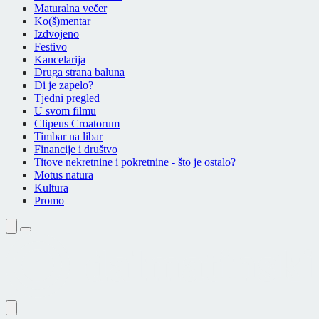
Maturalna večer
Ko(š)mentar
Izdvojeno
Festivo
Kancelarija
Druga strana baluna
Di je zapelo?
Tjedni pregled
U svom filmu
Clipeus Croatorum
Timbar na libar
Financije i društvo
Titove nekretnine i pokretnine - što je ostalo?
Motus natura
Kultura
Promo