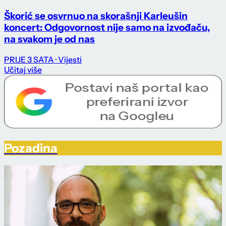
Škorić se osvrnuo na skorašnji Karleušin
koncert: Odgovornost nije samo na izvođaču,
na svakom je od nas
PRIJE 3 SATA
· Vijesti
Učitaj više
Pozadina