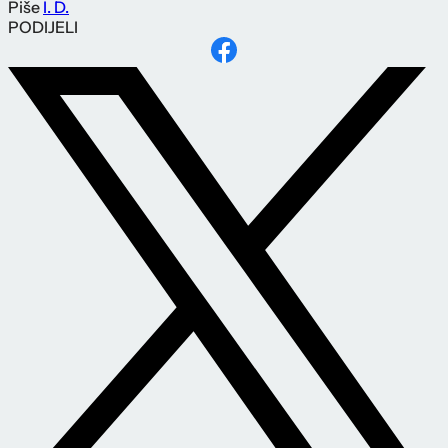
Piše
I. D.
PODIJELI