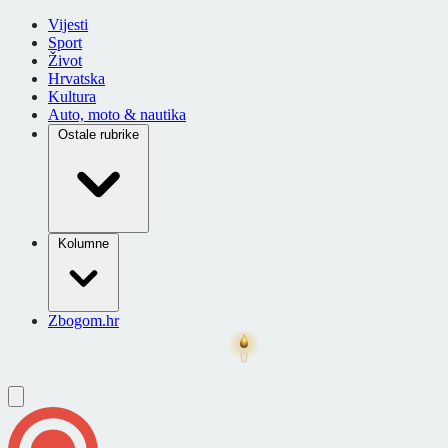
Vijesti
Sport
Život
Hrvatska
Kultura
Auto, moto & nautika
Ostale rubrike
Kolumne
Zbogom.hr