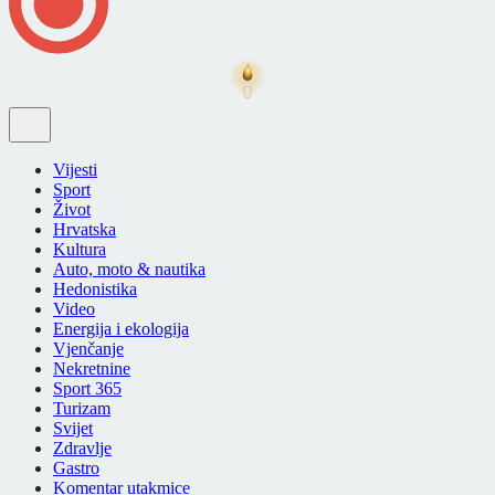
Vijesti
Sport
Život
Hrvatska
Kultura
Auto, moto & nautika
Hedonistika
Video
Energija i ekologija
Vjenčanje
Nekretnine
Sport 365
Turizam
Svijet
Zdravlje
Gastro
Komentar utakmice