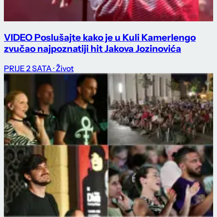
VIDEO Poslušajte kako je u Kuli Kamerlengo
zvučao najpoznatiji hit Jakova Jozinovića
PRIJE 2 SATA
· Život