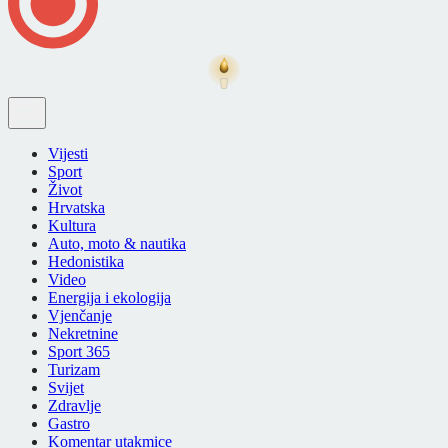
Vijesti
Sport
Život
Hrvatska
Kultura
Auto, moto & nautika
Hedonistika
Video
Energija i ekologija
Vjenčanje
Nekretnine
Sport 365
Turizam
Svijet
Zdravlje
Gastro
Komentar utakmice