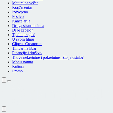
Maturalna večer
Ko(š)mentar
Izdvojeno
Festivo
Kancelarija
Druga strana baluna
Di je zapelo?
Tjedni pregled
U svom filmu
Clipeus Croatorum
Timbar na libar
Financije i društvo
Titove nekretnine i pokretnine - što je ostalo?
Motus natura
Kultura
Promo