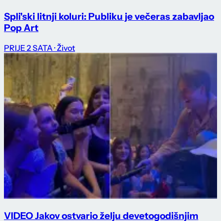
Spli'ski litnji koluri: Publiku je večeras zabavljao
Pop Art
PRIJE 2 SATA
· Život
VIDEO Jakov ostvario želju devetogodišnjim