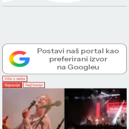
Više s weba
Najnovije
Najčitanije