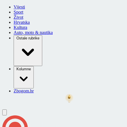
Vijesti
Sport
Život
Hrvatska
Kultura
Auto, moto & nautika
Ostale rubrike
Kolumne
Zbogom.hr