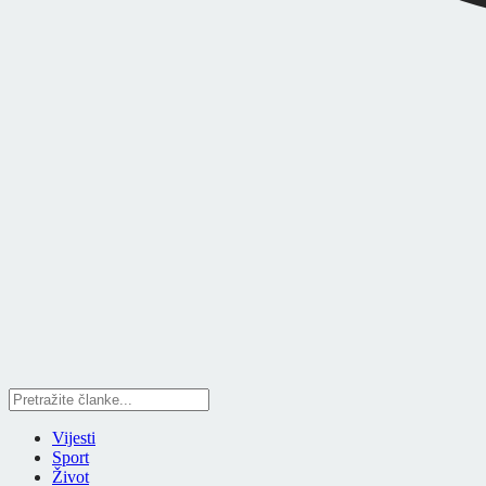
Vijesti
Sport
Život