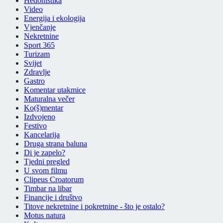
Hedonistika
Video
Energija i ekologija
Vjenčanje
Nekretnine
Sport 365
Turizam
Svijet
Zdravlje
Gastro
Komentar utakmice
Maturalna večer
Ko(š)mentar
Izdvojeno
Festivo
Kancelarija
Druga strana baluna
Di je zapelo?
Tjedni pregled
U svom filmu
Clipeus Croatorum
Timbar na libar
Financije i društvo
Titove nekretnine i pokretnine - što je ostalo?
Motus natura