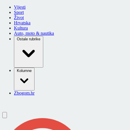
Vijesti
Sport
Život
Hrvatska
Kultura
Auto, moto & nautika
Ostale rubrike
Kolumne
Zbogom.hr