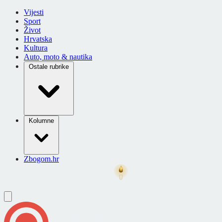
Vijesti
Sport
Život
Hrvatska
Kultura
Auto, moto & nautika
Ostale rubrike
Kolumne
Zbogom.hr