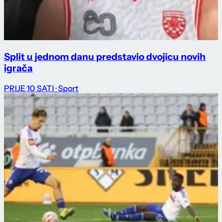
Split u jednom danu predstavio dvojicu novih
igrača
PRIJE 10 SATI
· Sport