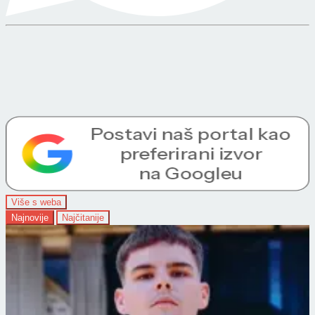
Više s weba
Najnovije
Najčitanije