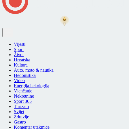
Vijesti
Sport
Život
Hrvatska
Kultura
Auto, moto & nautika
Hedonistika
Video
Energija i ekologija
Vjenčanje
Nekretnine
Sport 365
Turizam
Svijet
Zdravlje
Gastro
Komentar utakmice