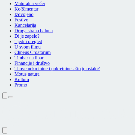
Maturalna večer
Ko(š)mentar
Izdvojeno
Festivo
Kancelarija
Druga strana baluna
Di je zapelo?
Tjedni pregled
U svom filmu
Clipeus Croatorum
Timbar na libar
Financije i društvo
Titove nekretnine i pokretnine - što je ostalo?
Motus natura
Kultura
Promo