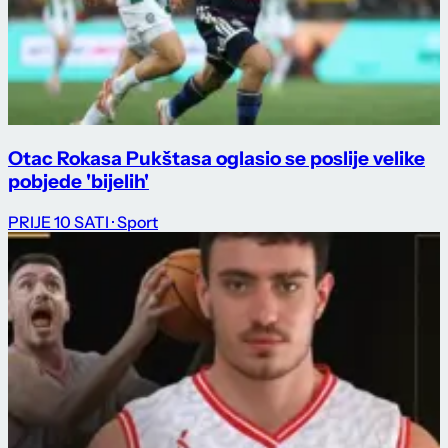
Otac Rokasa Pukštasa oglasio se poslije velike
pobjede 'bijelih'
PRIJE 10 SATI
· Sport