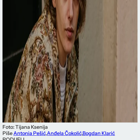
Foto: Tijana Ksenija
Piše
Antonia Pešić
,
Anđela Čokolić
,
Bogdan Klarić
PODIJELI