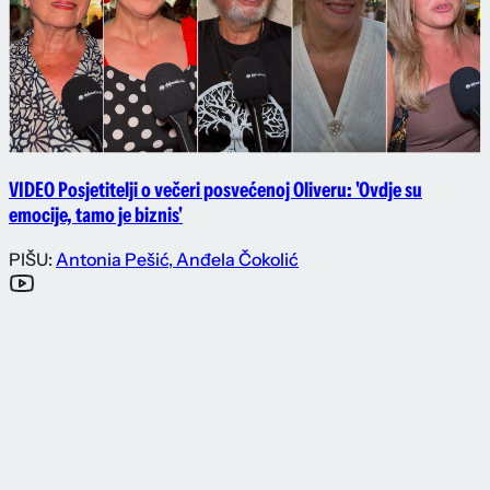
VIDEO Posjetitelji o večeri posvećenoj Oliveru: 'Ovdje su
emocije, tamo je biznis'
PIŠU:
Antonia Pešić
,
Anđela Čokolić