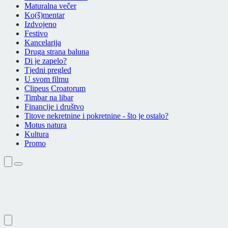
Maturalna večer
Ko(š)mentar
Izdvojeno
Festivo
Kancelarija
Druga strana baluna
Di je zapelo?
Tjedni pregled
U svom filmu
Clipeus Croatorum
Timbar na libar
Financije i društvo
Titove nekretnine i pokretnine - što je ostalo?
Motus natura
Kultura
Promo