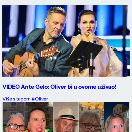
VIDEO Ante Gelo: Oliver bi u ovome uživao!
Više s tagom #Oliver