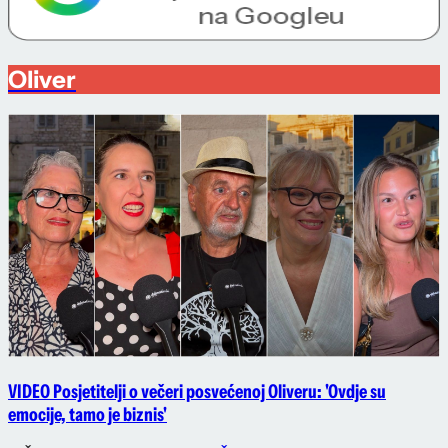
Oliver
VIDEO Posjetitelji o večeri posvećenoj Oliveru: 'Ovdje su
emocije, tamo je biznis'