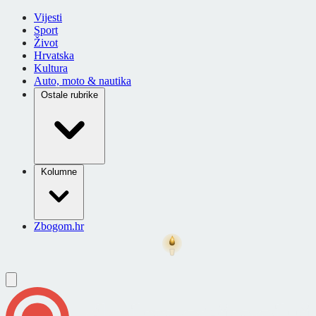
Vijesti
Sport
Život
Hrvatska
Kultura
Auto, moto & nautika
Ostale rubrike
Kolumne
Zbogom.hr