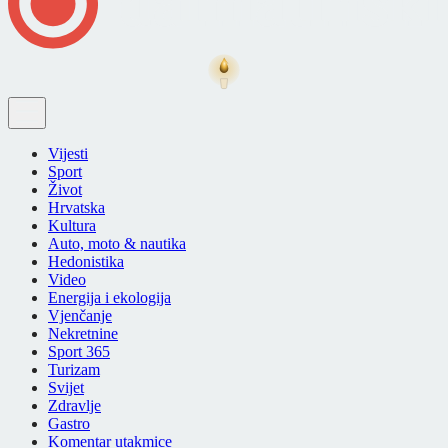
Vijesti
Sport
Život
Hrvatska
Kultura
Auto, moto & nautika
Hedonistika
Video
Energija i ekologija
Vjenčanje
Nekretnine
Sport 365
Turizam
Svijet
Zdravlje
Gastro
Komentar utakmice