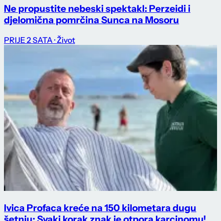
Ne propustite nebeski spektakl: Perzeidi i
djelomična pomrčina Sunca na Mosoru
PRIJE 2 SATA
· Život
Ivica Profaca kreće na 150 kilometara dugu
šetnju: Svaki korak znak je otpora karcinomu!