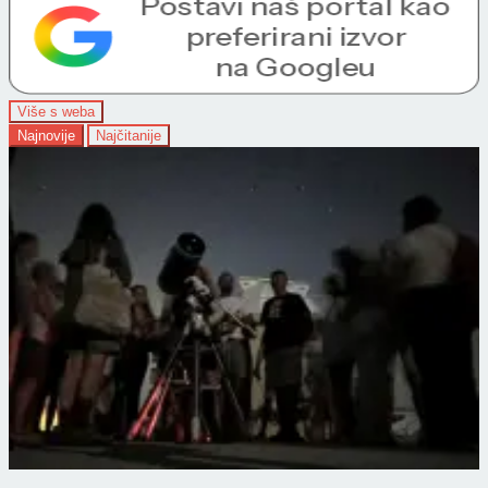
Više s weba
Najnovije
Najčitanije