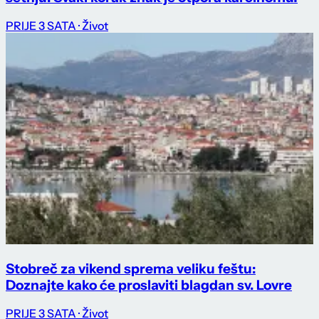
PRIJE 3 SATA
· Život
Stobreč za vikend sprema veliku feštu:
Doznajte kako će proslaviti blagdan sv. Lovre
PRIJE 3 SATA
· Život