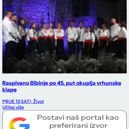
Raspivano Bibinje po 45. put okuplja vrhunske
klape
PRIJE 13 SATI
· Život
Učitaj više