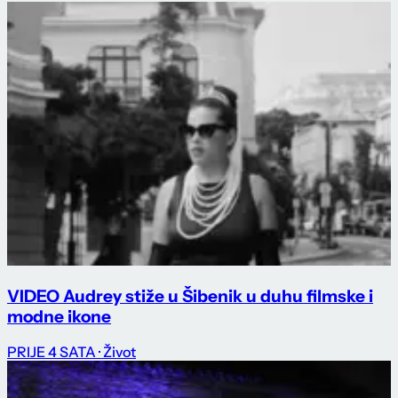
VIDEO Audrey stiže u Šibenik u duhu filmske i
modne ikone
PRIJE 4 SATA
· Život