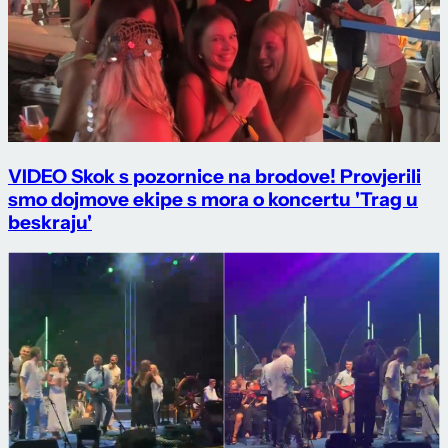
VIDEO Skok s pozornice na brodove! Provjerili
smo dojmove ekipe s mora o koncertu 'Trag u
beskraju'