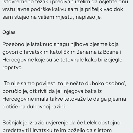
istovremeno težak i predivan i želim da osjetite onu
vrstu javne podrške kakvu sam ja priželjkivao dok
sam stajao na vašem mjestu', napisao je.
Oglas
Posebno je istaknuo snagu njihove pjesme koja
govori o hrvatskim katoličkim ženama iz Bosne i
Hercegovine koje su se tetovirale kako bi izbjegle
ropstvo.
'To nije samo povijest, to je nešto duboko osobno',
poručio je, otkrivši da je i njegova baka iz
Hercegovine imala takve tetovaže te da ga pjesma
dotiče na duhovnoj razini.
Bošnjak je izrazio uvjerenje da će Lelek dostojno
predstaviti Hrvatsku te im poželio da s istom