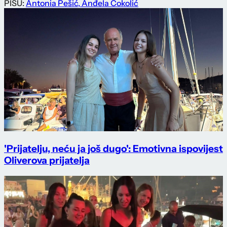
PIŠU:
Antonia Pešić
,
Anđela Čokolić
'Prijatelju, neću ja još dugo': Emotivna ispovijest
Oliverova prijatelja