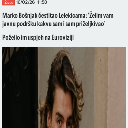
16/02/26 · 11:58
Život
Marko Bošnjak čestitao Lelekicama: 'Želim vam
javnu podršku kakvu sam i sam priželjkivao'
Poželio im uspjeh na Euroviziji