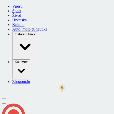
Vijesti
Sport
Život
Hrvatska
Kultura
Auto, moto & nautika
Ostale rubrike
Kolumne
Zbogom.hr