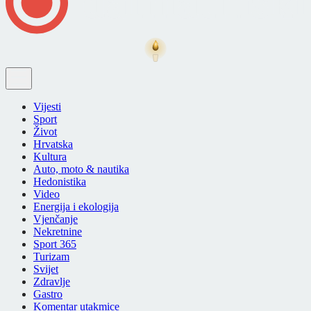
Vijesti
Sport
Život
Hrvatska
Kultura
Auto, moto & nautika
Hedonistika
Video
Energija i ekologija
Vjenčanje
Nekretnine
Sport 365
Turizam
Svijet
Zdravlje
Gastro
Komentar utakmice