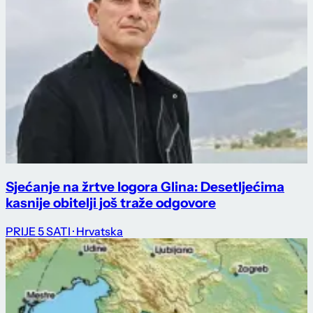
Sjećanje na žrtve logora Glina: Desetljećima
kasnije obitelji još traže odgovore
PRIJE 5 SATI
· Hrvatska