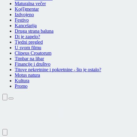
Maturalna večer
Ko(š)mentar
Izdvojeno
Festivo
Kancelarija
Druga strana baluna
Di je zapelo?
Tjedni pregled
U svom filmu
Clipeus Croatorum
Timbar na libar
Financije i društvo
Titove nekretnine i pokretnine - što je ostalo?
Motus natura
Kultura
Promo