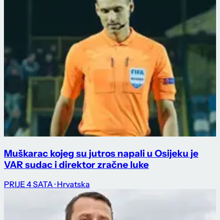
Muškarac kojeg su jutros napali u Osijeku je
VAR sudac i direktor zračne luke
PRIJE 4 SATA
· Hrvatska