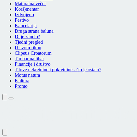
Maturalna večer
Ko(š)mentar
Izdvojeno
Festivo
Kancelarija
Druga strana baluna
Di je zapelo?
Tjedni pregled
U svom filmu
Clipeus Croatorum
Timbar na libar
Financije i društvo
Titove nekretnine i pokretnine - što je ostalo?
Motus natura
Kultura
Promo