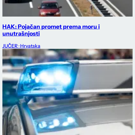
HAK: Pojačan promet prema moru i
unutrašnjosti
JUČER
· Hrvatska