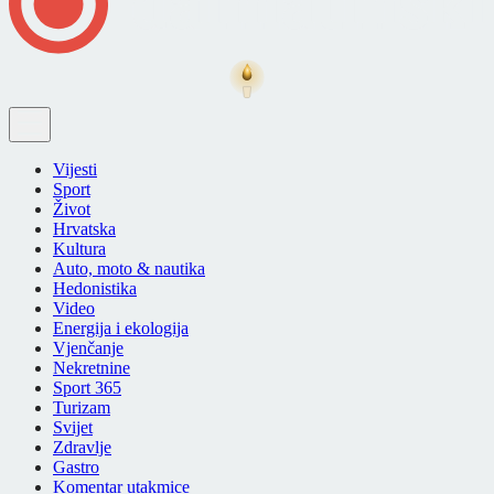
Vijesti
Sport
Život
Hrvatska
Kultura
Auto, moto & nautika
Hedonistika
Video
Energija i ekologija
Vjenčanje
Nekretnine
Sport 365
Turizam
Svijet
Zdravlje
Gastro
Komentar utakmice