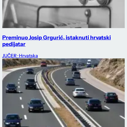
Preminuo Josip Grgurić, istaknuti hrvatski
pedijatar
JUČER
· Hrvatska