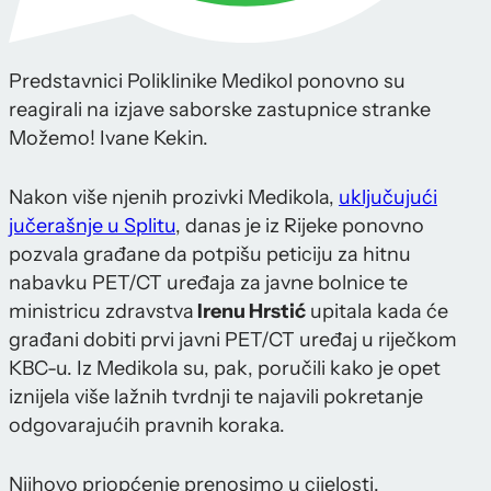
Predstavnici Poliklinike Medikol ponovno su
reagirali na izjave saborske zastupnice stranke
Možemo! Ivane Kekin.
Nakon više njenih prozivki Medikola,
uključujući
jučerašnje u Splitu
, danas je iz Rijeke ponovno
pozvala građane da potpišu peticiju za hitnu
nabavku PET/CT uređaja za javne bolnice te
ministricu zdravstva
Irenu Hrstić
upitala kada će
građani dobiti prvi javni PET/CT uređaj u riječkom
KBC-u. Iz Medikola su, pak, poručili kako je opet
iznijela više lažnih tvrdnji te najavili pokretanje
odgovarajućih pravnih koraka.
Njihovo priopćenje prenosimo u cijelosti.