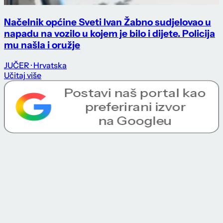
Načelnik općine Sveti Ivan Žabno sudjelovao u
napadu na vozilo u kojem je bilo i dijete. Policija
mu našla i oružje
JUČER
· Hrvatska
Učitaj više