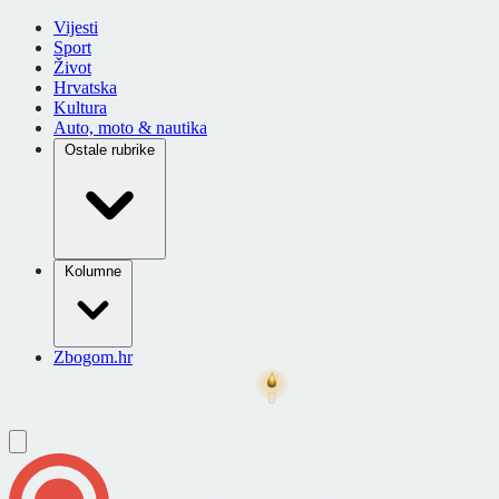
Vijesti
Sport
Život
Hrvatska
Kultura
Auto, moto & nautika
Ostale rubrike
Kolumne
Zbogom.hr