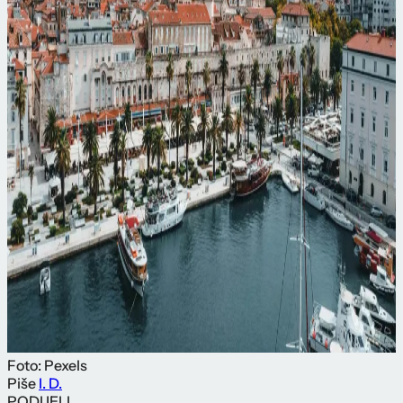
Foto: Pexels
Piše
I. D.
PODIJELI