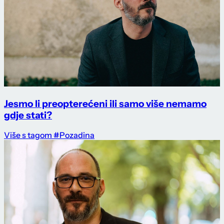
Jesmo li preopterećeni ili samo više nemamo
gdje stati?
Više s tagom #Pozadina