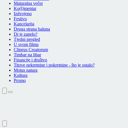
Maturalna večer
Ko(š)mentar
Izdvojeno
Festivo
Kancelarija
Druga strana baluna
Di je zapelo?
Tjedni pregled
U svom filmu
Clipeus Croatorum
Timbar na libar
Financije i društvo
Titove nekretnine i pokretnine - što je ostalo?
Motus natura
Kultura
Promo