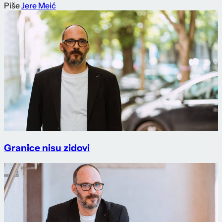
Piše
Jere Meić
Granice nisu zidovi