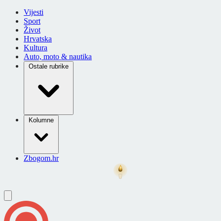
Vijesti
Sport
Život
Hrvatska
Kultura
Auto, moto & nautika
Ostale rubrike
Kolumne
Zbogom.hr