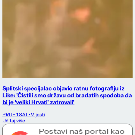
Splitski specijalac objavio ratnu fotografiju iz
Like: 'Čistili smo državu od bradatih spodoba da
bi je 'veliki Hrvati' zatrovali'
PRIJE 1 SAT
· Vijesti
Učitaj više