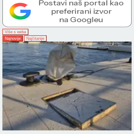
Više s weba
Najnovije
Najčitanije