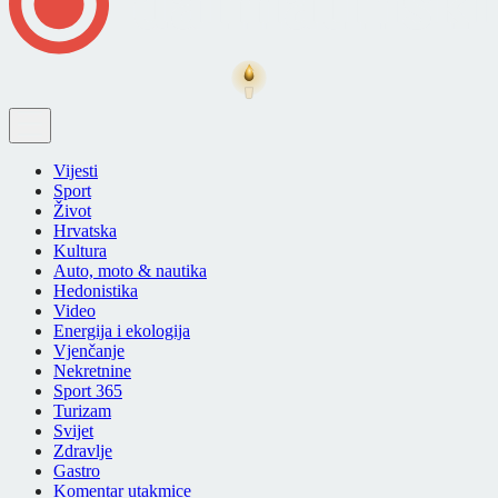
Vijesti
Sport
Život
Hrvatska
Kultura
Auto, moto & nautika
Hedonistika
Video
Energija i ekologija
Vjenčanje
Nekretnine
Sport 365
Turizam
Svijet
Zdravlje
Gastro
Komentar utakmice