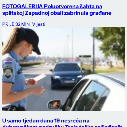
FOTOGALERIJA Poluotvorena šahta na
splitskoj Zapadnoj obali zabrinula građane
PRIJE 32 MIN
· Vijesti
U samo tjedan dana 19 nesreća na