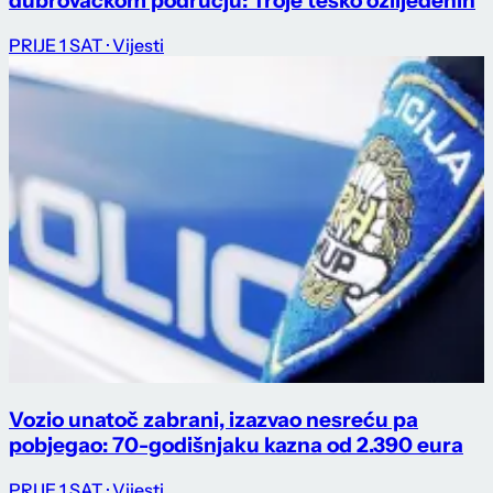
dubrovačkom području: Troje teško ozlijeđenih
PRIJE 1 SAT
· Vijesti
Vozio unatoč zabrani, izazvao nesreću pa
pobjegao: 70-godišnjaku kazna od 2.390 eura
PRIJE 1 SAT
· Vijesti