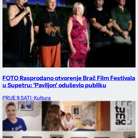
FOTO Rasprodano otvorenje Brač Film Festivala
u Supetru: 'Paviljon' oduševio publiku
PRIJE 9 SATI
· Kultura