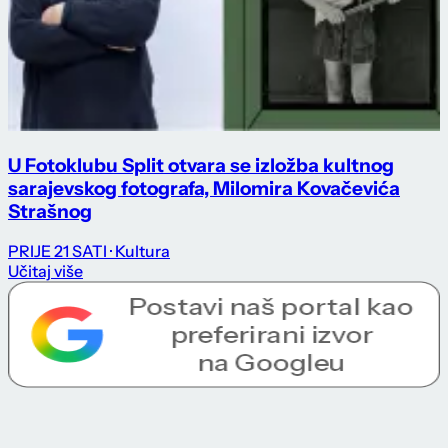
U Fotoklubu Split otvara se izložba kultnog
sarajevskog fotografa, Milomira Kovačevića
Strašnog
PRIJE 21 SATI
· Kultura
Učitaj više