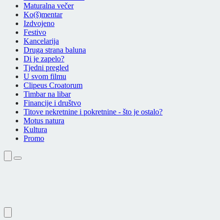
Maturalna večer
Ko(š)mentar
Izdvojeno
Festivo
Kancelarija
Druga strana baluna
Di je zapelo?
Tjedni pregled
U svom filmu
Clipeus Croatorum
Timbar na libar
Financije i društvo
Titove nekretnine i pokretnine - što je ostalo?
Motus natura
Kultura
Promo