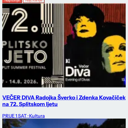
Najnovije
Najčitanije
VEČER DIVA Radojka Šverko i Zdenka Kovačiček
na 72. Splitskom ljetu
PRIJE 1 SAT
· Kultura