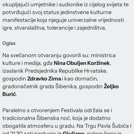
okupljajući umjetnike i sudionike iz cijelog svijeta te
potvrđujući svoj status jedinstvene kulturne
manifestacije koja njeguje univerzalne vrijednosti
igre, stvaralaštva, tolerancije i zajedništva.
Oglas
Na svečanom otvaranju govorili su: ministrica
kulture i medija, gđa
Nina Obuljen Koržinek
,
izaslanik Predsjednika Republike Hrvatske,
gospodin
Zdravko Zima
i kao domaćin,
gradonačelnik grada Šibenika, gospodin
Željko
Burić
.
Paralelno s otvorenjem Festivala održala se i
tradicionalna Šibenska noć, koja je dodatno
obogatila atmosferu u gradu. Na Trgu Pavla Šubića I
od 21.30 sati nastupio je
Giuliano
, nakon čega je