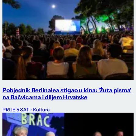
Pobjednik Berlinalea stigao u kina: 'Žuta pisma'
na Bačvicama i diljem Hrvatske
PRIJE 5 SATI
· Kultura