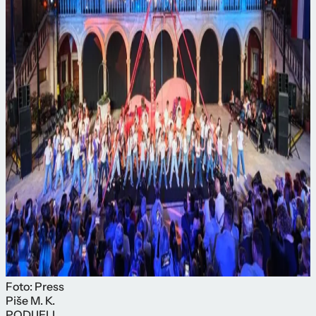
Foto: Press
Piše
M. K.
PODIJELI