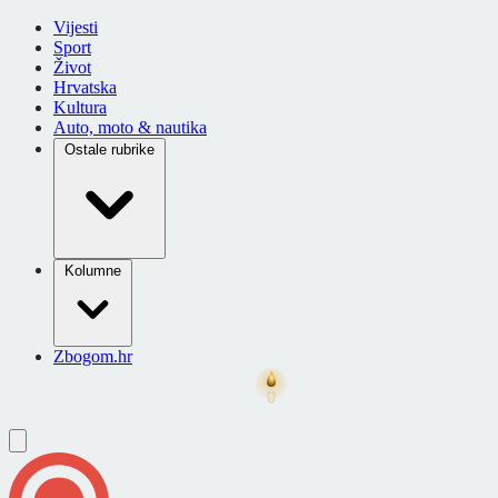
Vijesti
Sport
Život
Hrvatska
Kultura
Auto, moto & nautika
Ostale rubrike
Kolumne
Zbogom.hr