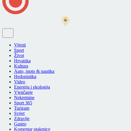
Vijesti
Sport
Život
Hrvatska
Kultura
Auto, moto & nautika
Hedonistika
Video
Energija i ekologija
Vjenčanje
Nekretnine
Sport 365
Turizam
Svijet
Zdravlje
Gastro
Komentar utakmice