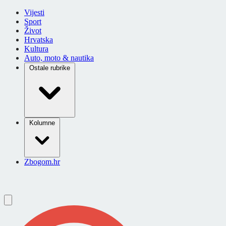
Vijesti
Sport
Život
Hrvatska
Kultura
Auto, moto & nautika
Ostale rubrike
Kolumne
Zbogom.hr